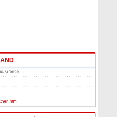
LAND
ns, Greece
athen.html