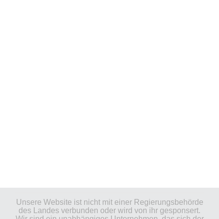
Unsere Website ist nicht mit einer Regierungsbehörde
des Landes verbunden oder wird von ihr gesponsert.
Wir sind ein unabhängiges Unternehmen, das sich der