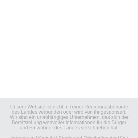
Unsere Website ist nicht mit einer Regierungsbehörde
des Landes verbunden oder wird von ihr gesponsert.
Wir sind ein unabhängiges Unternehmen, das sich der
Bereitstellung wertvoller Informationen für die Bürger
und Einwohner des Landes verschrieben hat.