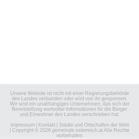
Unsere Website ist nicht mit einer Regierungsbehörde
des Landes verbunden oder wird von ihr gesponsert.
Wir sind ein unabhängiges Unternehmen, das sich der
Bereitstellung wertvoller Informationen für die Bürger
und Einwohner des Landes verschrieben hat.
Impressum
|
Kontakt
|
Städte und Ortschaften der Welt
| Copyright © 2026 gemeinde-osterreich.at Alle Rechte
vorbehalten