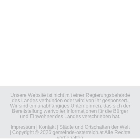
Unsere Website ist nicht mit einer Regierungsbehörde
des Landes verbunden oder wird von ihr gesponsert.
Wir sind ein unabhängiges Unternehmen, das sich der
Bereitstellung wertvoller Informationen für die Bürger
und Einwohner des Landes verschrieben hat.
Impressum
|
Kontakt
|
Städte und Ortschaften der Welt
| Copyright © 2026 gemeinde-osterreich.at Alle Rechte
vorbehalten