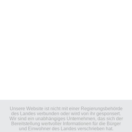
Unsere Website ist nicht mit einer Regierungsbehörde
des Landes verbunden oder wird von ihr gesponsert.
Wir sind ein unabhängiges Unternehmen, das sich der
Bereitstellung wertvoller Informationen für die Bürger
und Einwohner des Landes verschrieben hat.