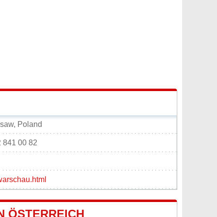
rsaw, Poland
2 841 00 82
warschau.html
N ÖSTERREICH