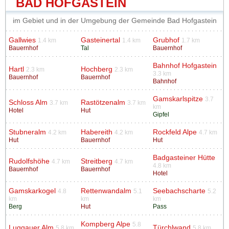
BAD HOFGASTEIN
im Gebiet und in der Umgebung der Gemeinde Bad Hofgastein
Gallwies
Gasteinertal
Grubhof
1.4 km
1.4 km
1.7 km
Bauernhof
Tal
Bauernhof
Bahnhof Hofgastein
Hartl
Hochberg
2.3 km
2.3 km
3.3 km
Bauernhof
Bauernhof
Bahnhof
Gamskarlspitze
3.7
Schloss Alm
Rastötzenalm
3.7 km
3.7 km
km
Hotel
Hut
Gipfel
Stubneralm
Habereith
Rockfeld Alpe
4.2 km
4.2 km
4.7 km
Hut
Bauernhof
Hut
Badgasteiner Hütte
Rudolfshöhe
Streitberg
4.7 km
4.7 km
4.8 km
Bauernhof
Bauernhof
Hotel
Gamskarkogel
Rettenwandalm
Seebachscharte
4.8
5.1
5.2
km
km
km
Berg
Hut
Pass
Kompberg Alpe
5.8
Luggauer Alm
Türchlwand
5.8 km
5.8 km