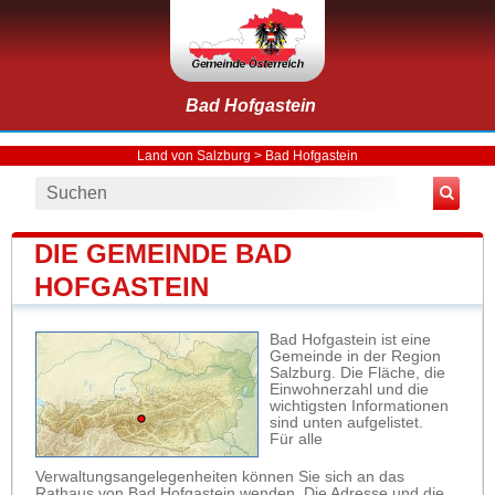
Bad Hofgastein
Land von Salzburg
>
Bad Hofgastein
DIE GEMEINDE BAD
HOFGASTEIN
Bad Hofgastein ist eine
Gemeinde in der Region
Salzburg. Die Fläche, die
Einwohnerzahl und die
wichtigsten Informationen
sind unten aufgelistet.
Für alle
Verwaltungsangelegenheiten können Sie sich an das
Rathaus von Bad Hofgastein wenden. Die Adresse und die