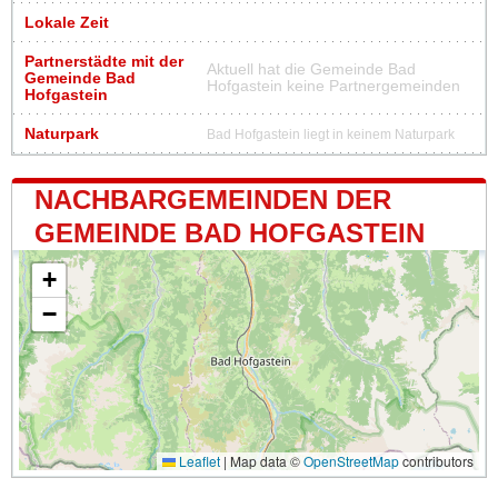
Lokale Zeit
Partnerstädte mit der
Aktuell hat die Gemeinde Bad
Gemeinde Bad
Hofgastein keine Partnergemeinden
Hofgastein
Naturpark
Bad Hofgastein liegt in keinem Naturpark
NACHBARGEMEINDEN DER
GEMEINDE BAD HOFGASTEIN
+
−
Leaflet
|
Map data ©
OpenStreetMap
contributors