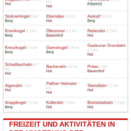
km
Hut
Klippe(n)
Hut
Stubnerkogel
Ebenalpe
Aukopf
6 km
6.1 km
6.2 km
Berg
Hut
Berg
Kramkogel
Ölbrenner
Reiteralm
6.3 km
6.3 km
6.3 km
Berg
Bauernhof
Hut
Gadauner Grundalm
Kreuzkogel
Gamskogel
6.4 km
6.6 km
6.7 km
Berg
Berg
Hut
Schattbachalm
6.7
Bacheralm
Präau
6.8 km
7 km
km
Hut
Bauernhof
Hut
Palfner Heimalm
7
Aigenalm
Steindlalm
7 km
7.1 km
km
Hut
Hut
Hut
Arappkogel
Kolleralm
Brandstattalm
7.3 km
7.3 km
7.4 km
Berg
Hut
Hut
FREIZEIT UND AKTIVITÄTEN IN