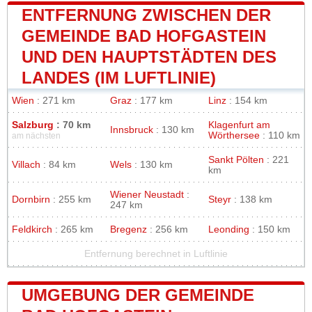
ENTFERNUNG ZWISCHEN DER
GEMEINDE BAD HOFGASTEIN
UND DEN HAUPTSTÄDTEN DES
LANDES (IM LUFTLINIE)
Wien
: 271 km
Graz
: 177 km
Linz
: 154 km
Salzburg
: 70 km
Klagenfurt am
Innsbruck
: 130 km
Wörthersee
: 110 km
am nächsten
Sankt Pölten
: 221
Villach
: 84 km
Wels
: 130 km
km
Wiener Neustadt
:
Dornbirn
: 255 km
Steyr
: 138 km
247 km
Feldkirch
: 265 km
Bregenz
: 256 km
Leonding
: 150 km
Entfernung berechnet in Luftlinie
UMGEBUNG DER GEMEINDE