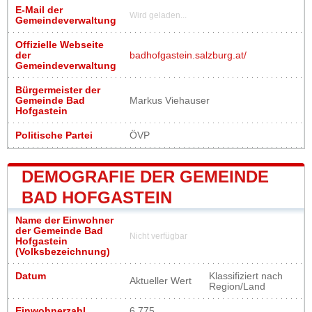
E-Mail der
Wird geladen...
Gemeindeverwaltung
Offizielle Webseite
der
badhofgastein.salzburg.at/
Gemeindeverwaltung
Bürgermeister der
Gemeinde Bad
Markus Viehauser
Hofgastein
Politische Partei
ÖVP
DEMOGRAFIE DER GEMEINDE
BAD HOFGASTEIN
Name der Einwohner
der Gemeinde Bad
Nicht verfügbar
Hofgastein
(Volksbezeichnung)
Datum
Klassifiziert nach
Aktueller Wert
Region/Land
Einwohnerzahl
6 775