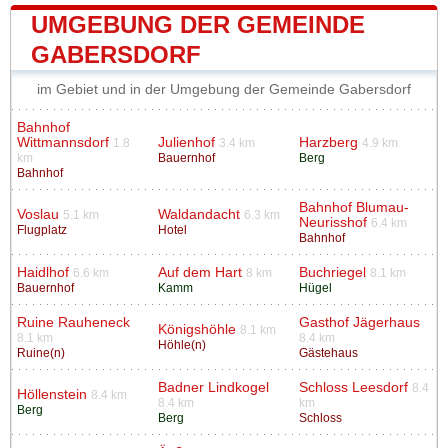
UMGEBUNG DER GEMEINDE
GABERSDORF
im Gebiet und in der Umgebung der Gemeinde Gabersdorf
Bahnhof
Wittmannsdorf
Julienhof
Harzberg
1.8
3.4 km
4.9 km
km
Bauernhof
Berg
Bahnhof
Bahnhof Blumau-
Voslau
Waldandacht
5.1 km
6.3 km
Neurisshof
6.4 km
Flugplatz
Hotel
Bahnhof
Haidlhof
Auf dem Hart
Buchriegel
6.6 km
8 km
8.1 km
Bauernhof
Kamm
Hügel
Ruine Rauheneck
Gasthof Jägerhaus
Königshöhle
8.1 km
8.1 km
8.4 km
Höhle(n)
Ruine(n)
Gästehaus
Badner Lindkogel
Schloss Leesdorf
8.4
Höllenstein
8.4 km
8.4 km
km
Berg
Berg
Schloss