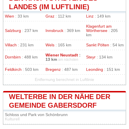
LANDES (IM LUFTLINIE)
Wien
: 33 km
Graz
: 112 km
Linz
: 149 km
Klagenfurt am
Salzburg
: 237 km
Innsbruck
: 369 km
Wörthersee
: 205
km
Villach
: 231 km
Wels
: 165 km
Sankt Pölten
: 54 km
Wiener Neustadt
:
Dornbirn
: 488 km
Steyr
: 134 km
13 km
am nächsten
Feldkirch
: 503 km
Bregenz
: 487 km
Leonding
: 151 km
Entfernung berechnet in Luftlinie
WELTERBE IN DER NÄHE DER
GEMEINDE GABERSDORF
Schloss und Park von Schönbrunn
Kulturell