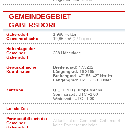
GEMEINDEGEBIET
GABERSDORF
Gabersdorf
1 986 Hektar
Gemeindefläche
19,86 km²
(7,67 sq mi)
Höhenlage der
Gemeinde
258 Höhenlage
Gabersdorf
Geographische
Breitengrad:
47.9282
Koordinaten
Längengrad:
16.2165
Breitengrad:
47° 55' 42'' Norden
Längengrad:
16° 12' 59'' Osten
Zeitzone
UTC
+1:00 (Europe/Vienna)
Sommerzeit : UTC +2:00
Winterzeit : UTC +1:00
Lokale Zeit
Partnerstädte mit der
Aktuell hat die Gemeinde Gabersdorf
Gemeinde
keine Partnergemeinden
Gabersdorf