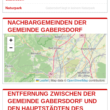
Naturpark
Gabersdorf liegt in keinem Naturpark
NACHBARGEMEINDEN DER
GEMEINDE GABERSDORF
+
−
Leaflet
|
Map data ©
OpenStreetMap
contributors
ENTFERNUNG ZWISCHEN DER
GEMEINDE GABERSDORF UND
DEN HAUPTSTÄDTEN DES