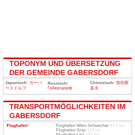
TOPONYM UND ÜBERSETZUNG
DER GEMEINDE GABERSDORF
Japanisch:
ガーバ
Chinesisch:
加伯斯
Russisch:
Габерсдорф
ースドルフ
多夫
TRANSPORTMÖGLICHKEITEN IM
GABERSDORF
Flughafen
Flughafen Wien-Schwechat
33.2 km
Flughafen Graz
119 km
Flughafen Linz
155 km