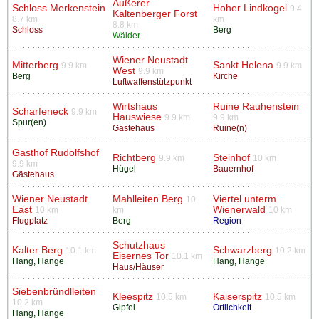
Äußerer
Schloss Merkenstein
Hoher Lindkogel
9.4
Kaltenberger Forst
8.7 km
km
8.8 km
Schloss
Berg
Wälder
Wiener Neustadt
Mitterberg
Sankt Helena
9.9 km
9.9 km
West
9.9 km
Berg
Kirche
Luftwaffenstützpunkt
Wirtshaus
Ruine Rauhenstein
Scharfeneck
9.9 km
Hauswiese
9.9 km
9.9 km
Spur(en)
Gästehaus
Ruine(n)
Gasthof Rudolfshof
Richtberg
Steinhof
9.9 km
10 km
9.9 km
Hügel
Bauernhof
Gästehaus
Wiener Neustadt
Mahlleiten Berg
Viertel unterm
10
East
Wienerwald
10 km
km
10 km
Flugplatz
Berg
Region
Schutzhaus
Kalter Berg
Schwarzberg
10.1 km
10.2 km
Eisernes Tor
10.1 km
Hang, Hänge
Hang, Hänge
Haus/Häuser
Siebenbründlleiten
Kleespitz
Kaiserspitz
10.5 km
10.5 km
10.2 km
Gipfel
Örtlichkeit
Hang, Hänge