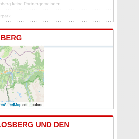
osberg keine Partnergemeinden
urpark
SBERG
enStreetMap
contributors
LOSBERG UND DEN