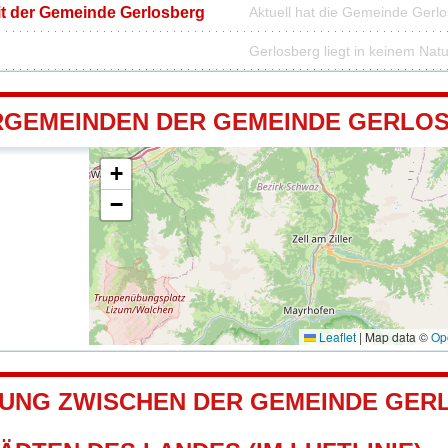
it der Gemeinde Gerlosberg
Aktuell hat die Gemeinde Gerl
Gerlosberg liegt in keinem Nat
GEMEINDEN DER GEMEINDE GERLO
+
−
Leaflet
|
Map data ©
Op
UNG ZWISCHEN DER GEMEINDE GER