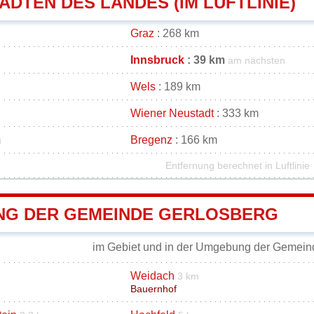
DTEN DES LANDES (IM LUFTLINIE)
Graz
: 268 km
Innsbruck
: 39 km
am nächsten
Wels
: 189 km
Wiener Neustadt
: 333 km
m
Bregenz
: 166 km
Entfernung berechnet in Luftlinie
G DER GEMEINDE GERLOSBERG
im Gebiet und in der Umgebung der Gemein
Weidach
3 km
Bauernhof