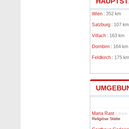
HAUPTSTÄ
Wien
: 352 km
Salzburg
: 107 km
Villach
: 163 km
Dornbirn
: 164 km
Feldkirch
: 175 k
UMGEBUN
Maria Rast
1.8 km
Religiöse Stätte