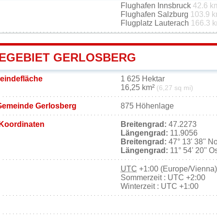
Flughafen Innsbruck
42.6 k
Flughafen Salzburg
103.9 
Flugplatz Lauterach
166.3 
EGEBIET GERLOSBERG
eindefläche
1 625 Hektar
16,25 km²
(6,27 sq mi)
Gemeinde Gerlosberg
875 Höhenlage
Koordinaten
Breitengrad:
47.2273
Längengrad:
11.9056
Breitengrad:
47° 13' 38'' N
Längengrad:
11° 54' 20'' O
UTC
+1:00 (Europe/Vienna)
Sommerzeit : UTC +2:00
Winterzeit : UTC +1:00