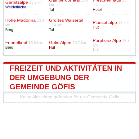
Gamperdonatal
Freschenhaus
13.4
13.4
Garnitzalpe
13.2 km
km
km
Weidefläche
Tal
Hotel
Hohe Madonna
Großes Walsertal
13.4
Plansottalpe
13.5 km
km
13.4 km
Hut
Berg
Tal
Parpfienz Alpe
13.8
Fundelkopf
Gäfis Alpen
13.6 km
13.7 km
km
Berg
Hut
Hut
FREIZEIT UND AKTIVITÄTEN IN
DER UMGEBUNG DER
GEMEINDE GÖFIS
Keine Aktivitäten gefunden für die Gemeinde Göfis