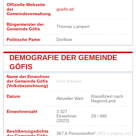
Offizielle Webseite
der
goefis.at/
Gemeindeverwaltung
Bürgermeister der
Thomas Lampert
Gemeinde Göfis
Politische Partei
Dorfliste
DEMOGRAFIE DER GEMEINDE
GÖFIS
Name der Einwohner
der Gemeinde Göfis
Nicht verfügbar
(Volksbezeichnung)
Datum
Klassifiziert nach
Aktueller Wert
Region/Land
Einwohnerzahl
3 327
Einwohner
29 / 480
(2023)
Bevölkerungsdichte
367,6 Personen/km²
(952,1 pop/sq mi)
der Gemeinde Göfis