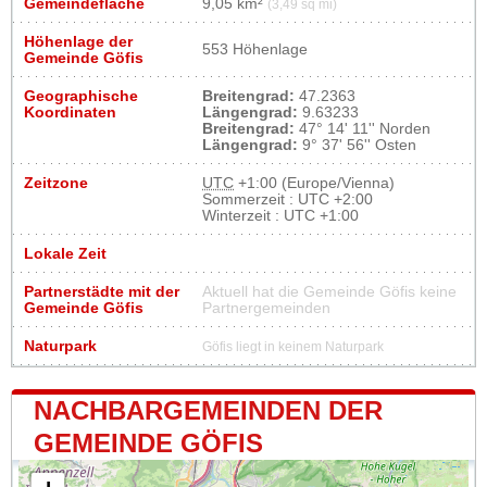
Gemeindefläche
9,05 km²
(3,49 sq mi)
Höhenlage der
553 Höhenlage
Gemeinde Göfis
Geographische
Breitengrad:
47.2363
Koordinaten
Längengrad:
9.63233
Breitengrad:
47° 14' 11'' Norden
Längengrad:
9° 37' 56'' Osten
Zeitzone
UTC
+1:00 (Europe/Vienna)
Sommerzeit : UTC +2:00
Winterzeit : UTC +1:00
Lokale Zeit
Partnerstädte mit der
Aktuell hat die Gemeinde Göfis keine
Gemeinde Göfis
Partnergemeinden
Naturpark
Göfis liegt in keinem Naturpark
NACHBARGEMEINDEN DER
GEMEINDE GÖFIS