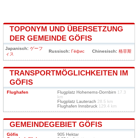
TOPONYM UND ÜBERSETZUNG
DER GEMEINDE GÖFIS
Japanisch:
ゲーフ
Russisch:
Гёфис
Chinesisch:
格菲斯
ィス
TRANSPORTMÖGLICHKEITEN IM
GÖFIS
Flughafen
Flugplatz Hohenems-Dornbirn
17.3
km
Flugplatz Lauterach
28.5 km
Flughafen Innsbruck
129.4 km
GEMEINDEGEBIET GÖFIS
Göfis
905 Hektar