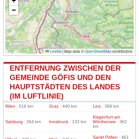
+
−
Leaflet
|
Map data ©
OpenStreetMap
contributors
ENTFERNUNG ZWISCHEN DER
GEMEINDE GÖFIS UND DEN
HAUPTSTÄDTEN DES LANDES
(IM LUFTLINIE)
Wien
: 516 km
Graz
: 440 km
Linz
: 368 km
Klagenfurt am
Salzburg
: 264 km
Innsbruck
: 133 km
Wörthersee
: 362
km
Sankt Pölten
: 461