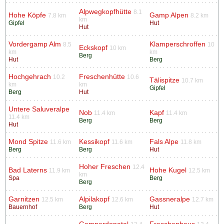
Alpwegkopfhütte
8.1
Hohe Köpfe
Gamp Alpen
7.8 km
8.2 km
km
Gipfel
Hut
Hut
Vordergamp Alm
Klamperschroffen
8.5
10
Eckskopf
10 km
km
km
Berg
Hut
Berg
Hochgehrach
Freschenhütte
10.2
10.6
Tälispitze
10.7 km
km
km
Gipfel
Berg
Hut
Untere Saluveralpe
Nob
Kapf
11.4 km
11.4 km
11.4 km
Berg
Berg
Hut
Mond Spitze
Kessikopf
Fals Alpe
11.6 km
11.6 km
11.8 km
Berg
Berg
Hut
Hoher Freschen
12.4
Bad Laterns
Hohe Kugel
11.9 km
12.5 km
km
Spa
Berg
Berg
Garnitzen
Alpilakopf
Gassneralpe
12.5 km
12.6 km
12.7 km
Bauernhof
Berg
Hut