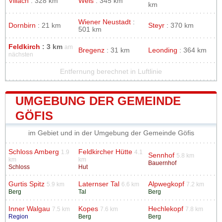
Villach
: 328 km
Wels
: 345 km
km
Wiener Neustadt
:
Dornbirn
: 21 km
Steyr
: 370 km
501 km
Feldkirch
: 3 km
am
Bregenz
: 31 km
Leonding
: 364 km
nächsten
Entfernung berechnet in Luftlinie
UMGEBUNG DER GEMEINDE
GÖFIS
im Gebiet und in der Umgebung der Gemeinde Göfis
Schloss Amberg
Feldkircher Hütte
1.9
4.1
Sennhof
5.8 km
km
km
Bauernhof
Schloss
Hut
Gurtis Spitz
Laternser Tal
Alpwegkopf
5.9 km
6.6 km
7.2 km
Berg
Tal
Berg
Inner Walgau
Kopes
Hechlekopf
7.5 km
7.6 km
7.8 km
Region
Berg
Berg