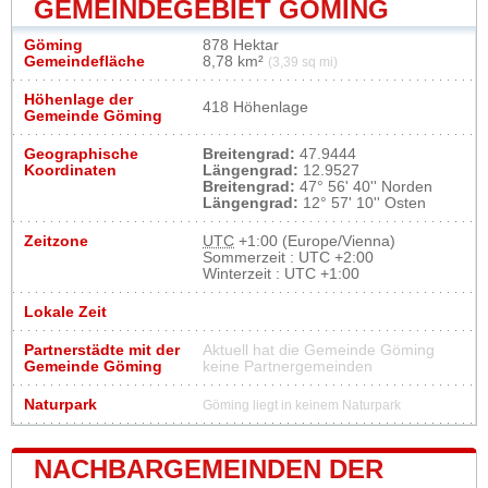
GEMEINDEGEBIET GÖMING
Göming
878 Hektar
Gemeindefläche
8,78 km²
(3,39 sq mi)
Höhenlage der
418 Höhenlage
Gemeinde Göming
Geographische
Breitengrad:
47.9444
Koordinaten
Längengrad:
12.9527
Breitengrad:
47° 56' 40'' Norden
Längengrad:
12° 57' 10'' Osten
Zeitzone
UTC
+1:00 (Europe/Vienna)
Sommerzeit : UTC +2:00
Winterzeit : UTC +1:00
Lokale Zeit
Partnerstädte mit der
Aktuell hat die Gemeinde Göming
Gemeinde Göming
keine Partnergemeinden
Naturpark
Göming liegt in keinem Naturpark
NACHBARGEMEINDEN DER