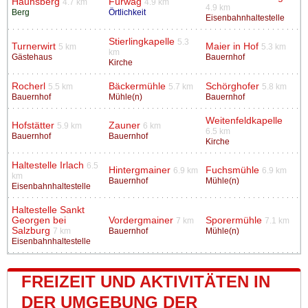
Haunsberg
Fürwag
4.7 km
4.9 km
4.9 km
Berg
Örtlichkeit
Eisenbahnhaltestelle
Stierlingkapelle
5.3
Turnerwirt
Maier in Hof
5 km
5.3 km
km
Gästehaus
Bauernhof
Kirche
Rocherl
Bäckermühle
Schörghofer
5.5 km
5.7 km
5.8 km
Bauernhof
Mühle(n)
Bauernhof
Weitenfeldkapelle
Hofstätter
Zauner
5.9 km
6 km
6.5 km
Bauernhof
Bauernhof
Kirche
Haltestelle Irlach
6.5
Hintergmainer
Fuchsmühle
6.9 km
6.9 km
km
Bauernhof
Mühle(n)
Eisenbahnhaltestelle
Haltestelle Sankt
Georgen bei
Vordergmainer
Sporermühle
7 km
7.1 km
Salzburg
7 km
Bauernhof
Mühle(n)
Eisenbahnhaltestelle
FREIZEIT UND AKTIVITÄTEN IN
DER UMGEBUNG DER