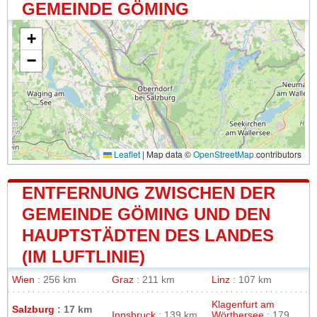
GEMEINDE GÖMING
+
−
Leaflet
|
Map data ©
OpenStreetMap
contributors
ENTFERNUNG ZWISCHEN DER
GEMEINDE GÖMING UND DEN
HAUPTSTÄDTEN DES LANDES
(IM LUFTLINIE)
Wien
: 256 km
Graz
: 211 km
Linz
: 107 km
Klagenfurt am
Salzburg
: 17 km
Innsbruck
: 139 km
Wörthersee
: 179