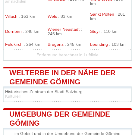
am nächsten
km
Sankt Pölten
: 201
Villach
: 163 km
Wels
: 83 km
km
Wiener Neustadt
:
Dornbirn
: 248 km
Steyr
: 110 km
246 km
Feldkirch
: 264 km
Bregenz
: 245 km
Leonding
: 103 km
Entfernung berechnet in Luftlinie
WELTERBE IN DER NÄHE DER
GEMEINDE GÖMING
Historisches Zentrum der Stadt Salzburg
Kulturell
UMGEBUNG DER GEMEINDE
GÖMING
im Gebiet und in der Umgebung der Gemeinde Göming