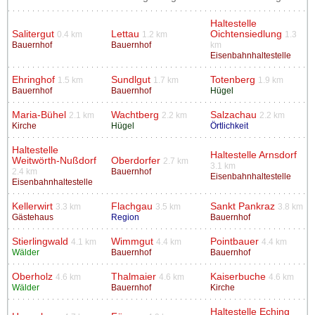
Haltestelle
Salitergut
Lettau
Oichtensiedlung
0.4 km
1.2 km
1.3
Bauernhof
Bauernhof
km
Eisenbahnhaltestelle
Ehringhof
Sundlgut
Totenberg
1.5 km
1.7 km
1.9 km
Bauernhof
Bauernhof
Hügel
Maria-Bühel
Wachtberg
Salzachau
2.1 km
2.2 km
2.2 km
Kirche
Hügel
Örtlichkeit
Haltestelle
Haltestelle Arnsdorf
Weitwörth-Nußdorf
Oberdorfer
2.7 km
3.1 km
2.4 km
Bauernhof
Eisenbahnhaltestelle
Eisenbahnhaltestelle
Kellerwirt
Flachgau
Sankt Pankraz
3.3 km
3.5 km
3.8 km
Gästehaus
Region
Bauernhof
Stierlingwald
Wimmgut
Pointbauer
4.1 km
4.4 km
4.4 km
Wälder
Bauernhof
Bauernhof
Oberholz
Thalmaier
Kaiserbuche
4.6 km
4.6 km
4.6 km
Wälder
Bauernhof
Kirche
Haltestelle Eching