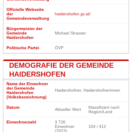
Offizielle Webseite
der
haidershofen.gv.at/
Gemeindeverwaltung
Bürgermeister der
Gemeinde
Michael Strasser
Haidershofen
Politische Partei
ÖVP
DEMOGRAFIE DER GEMEINDE
HAIDERSHOFEN
Name der Einwohner
der Gemeinde
Haidershofner, Haidershofnerinnen
Haidershofen
(Volksbezeichnung)
Datum
Klassifiziert nach
Aktueller Wert
Region/Land
Einwohnerzahl
3 726
Einwohner
104 / 412
(2023)