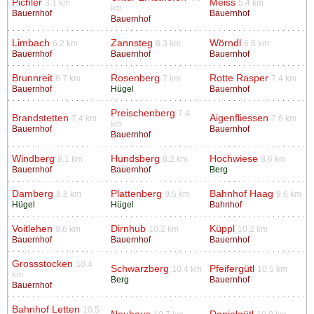
Pichler
Meiss
3.1 km
5.4 km
km
Bauernhof
Bauernhof
Bauernhof
Limbach
Zannsteg
Wörndl
6.2 km
6.3 km
6.6 km
Bauernhof
Bauernhof
Bauernhof
Brunnreit
Rosenberg
Rotte Rasper
6.7 km
7 km
7.4 km
Bauernhof
Hügel
Bauernhof
Preischenberg
7.4
Brandstetten
Aigenfliessen
7.4 km
7.6 km
km
Bauernhof
Bauernhof
Bauernhof
Windberg
Hundsberg
Hochwiese
8.1 km
8.2 km
8.6 km
Bauernhof
Bauernhof
Berg
Damberg
Plattenberg
Bahnhof Haag
8.8 km
9.5 km
9.6 km
Hügel
Hügel
Bahnhof
Voitlehen
Dirnhub
Küppl
9.6 km
10.2 km
10.2 km
Bauernhof
Bauernhof
Bauernhof
Grossstocken
10.4
Schwarzberg
Pfeifergütl
10.4 km
10.5 km
km
Berg
Bauernhof
Bauernhof
Bahnhof Letten
10.5