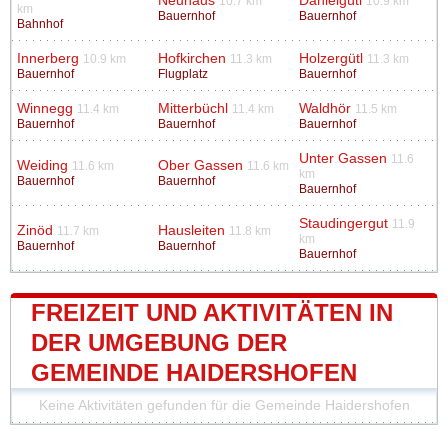
Neuhaus
Danielgütl
10.7 km
10.9 km
km
Bauernhof
Bauernhof
Bahnhof
Innerberg
Hofkirchen
Holzergütl
10.9 km
11.3 km
11.3 km
Bauernhof
Flugplatz
Bauernhof
Winnegg
Mitterbüchl
Waldhör
11.4 km
11.4 km
11.5 km
Bauernhof
Bauernhof
Bauernhof
Unter Gassen
11.6
Weiding
Ober Gassen
11.6 km
11.6 km
km
Bauernhof
Bauernhof
Bauernhof
Staudingergut
11.9
Zinöd
Hausleiten
11.7 km
11.8 km
km
Bauernhof
Bauernhof
Bauernhof
FREIZEIT UND AKTIVITÄTEN IN
DER UMGEBUNG DER
GEMEINDE HAIDERSHOFEN
Keine Aktivitäten gefunden für die Gemeinde Haidershofen