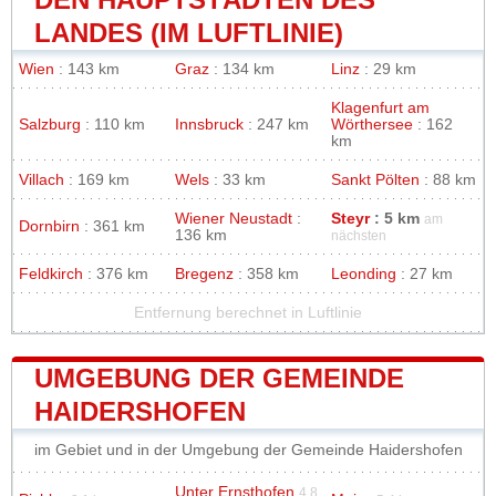
LANDES (IM LUFTLINIE)
Wien
: 143 km
Graz
: 134 km
Linz
: 29 km
Klagenfurt am
Salzburg
: 110 km
Innsbruck
: 247 km
Wörthersee
: 162
km
Villach
: 169 km
Wels
: 33 km
Sankt Pölten
: 88 km
Wiener Neustadt
:
Steyr
: 5 km
am
Dornbirn
: 361 km
136 km
nächsten
Feldkirch
: 376 km
Bregenz
: 358 km
Leonding
: 27 km
Entfernung berechnet in Luftlinie
UMGEBUNG DER GEMEINDE
HAIDERSHOFEN
im Gebiet und in der Umgebung der Gemeinde Haidershofen
Unter Ernsthofen
4.8