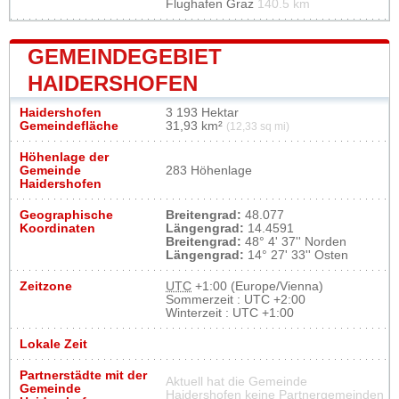
Flughafen Graz
140.5 km
GEMEINDEGEBIET
HAIDERSHOFEN
Haidershofen
3 193 Hektar
Gemeindefläche
31,93 km²
(12,33 sq mi)
Höhenlage der
Gemeinde
283 Höhenlage
Haidershofen
Geographische
Breitengrad:
48.077
Koordinaten
Längengrad:
14.4591
Breitengrad:
48° 4' 37'' Norden
Längengrad:
14° 27' 33'' Osten
Zeitzone
UTC
+1:00 (Europe/Vienna)
Sommerzeit : UTC +2:00
Winterzeit : UTC +1:00
Lokale Zeit
Partnerstädte mit der
Aktuell hat die Gemeinde
Gemeinde
Haidershofen keine Partnergemeinden