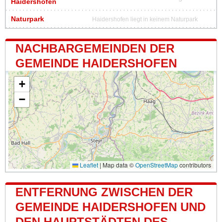
Haidershofen
Naturpark
Haidershofen liegt in keinem Naturpark
NACHBARGEMEINDEN DER
GEMEINDE HAIDERSHOFEN
+
−
Leaflet
|
Map data ©
OpenStreetMap
contributors
ENTFERNUNG ZWISCHEN DER
GEMEINDE HAIDERSHOFEN UND
DEN HAUPTSTÄDTEN DES