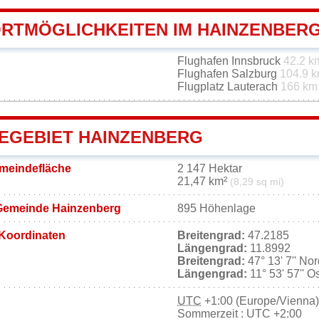
RTMÖGLICHKEITEN IM HAINZENBER
Flughafen Innsbruck
42.2 k
Flughafen Salzburg
104.9 
Flugplatz Lauterach
166 km
EGEBIET HAINZENBERG
meindefläche
2 147 Hektar
21,47 km²
(8,29 sq mi)
Gemeinde Hainzenberg
895 Höhenlage
Koordinaten
Breitengrad:
47.2185
Längengrad:
11.8992
Breitengrad:
47° 13' 7'' No
Längengrad:
11° 53' 57'' O
UTC
+1:00 (Europe/Vienna)
Sommerzeit : UTC +2:00