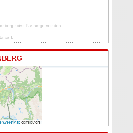
zenberg keine Partnergemeinden
turpark
NBERG
enStreetMap
contributors