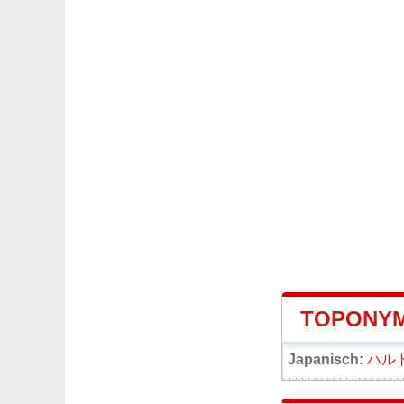
TOPONYM
Japanisch:
ハル