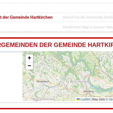
it der Gemeinde Hartkirchen
Aktuell hat die Gemeinde Hart
Hartkirchen liegt in keinem Nat
GEMEINDEN DER GEMEINDE HARTKI
+
−
Leaflet
|
Map data ©
Op