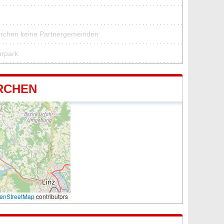
kirchen keine Partnergemeinden
urpark
RCHEN
enStreetMap
contributors