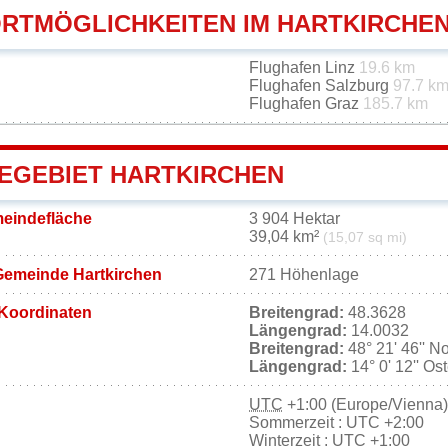
RTMÖGLICHKEITEN IM HARTKIRCHE
Flughafen Linz
19.6 km
Flughafen Salzburg
97.7 k
Flughafen Graz
185.7 km
EGEBIET HARTKIRCHEN
meindefläche
3 904 Hektar
39,04 km²
(15,07 sq mi)
Gemeinde Hartkirchen
271 Höhenlage
Koordinaten
Breitengrad:
48.3628
Längengrad:
14.0032
Breitengrad:
48° 21' 46'' N
Längengrad:
14° 0' 12'' Os
UTC
+1:00 (Europe/Vienna)
Sommerzeit : UTC +2:00
Winterzeit : UTC +1:00