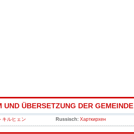
 UND ÜBERSETZUNG DER GEMEINDE
トキルヒェン
Russisch:
Харткирхен