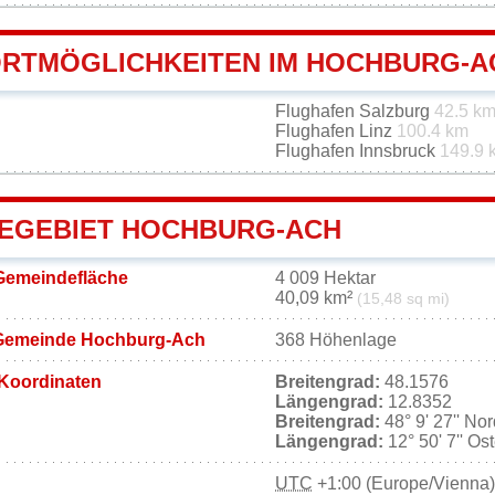
RTMÖGLICHKEITEN IM HOCHBURG-A
Flughafen Salzburg
42.5 k
Flughafen Linz
100.4 km
Flughafen Innsbruck
149.9 
EGEBIET HOCHBURG-ACH
Gemeindefläche
4 009 Hektar
40,09 km²
(15,48 sq mi)
Gemeinde Hochburg-Ach
368 Höhenlage
Koordinaten
Breitengrad:
48.1576
Längengrad:
12.8352
Breitengrad:
48° 9' 27'' No
Längengrad:
12° 50' 7'' Os
UTC
+1:00 (Europe/Vienna)