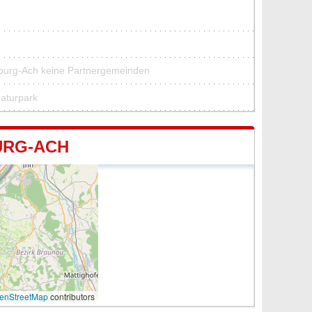
hburg-Ach keine Partnergemeinden
Naturpark
URG-ACH
enStreetMap
contributors