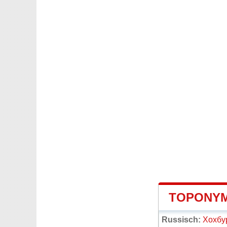
TOPONYM
Russisch:
Хохбу