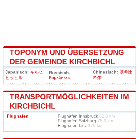
TOPONYM UND ÜBERSETZUNG
DER GEMEINDE KIRCHBICHL
Japanisch:
キルヒ
Chinesisch:
基希比
Russisch:
Кирхбихль
ビッヒル
希尔
TRANSPORTMÖGLICHKEITEN IM
KIRCHBICHL
Flughafen
Flughafen Innsbruck
62.6 km
Flughafen Salzburg
75.6 km
Flughafen Linz
176 km