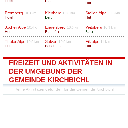
Hotel
Hut
Hut
Bromberg
Kienberg
Stallen Alpe
10.3 km
10.3 km
10.3 km
Hotel
Berg
Hut
Jocher Alpe
Engelsberg
Veitsberg
10.4 km
10.6 km
10.9 km
Hut
Ruine(n)
Berg
Thaler Alpe
Salven
Filzalpe
10.9 km
10.9 km
11 km
Hut
Bauernhof
Hut
FREIZEIT UND AKTIVITÄTEN IN
DER UMGEBUNG DER
GEMEINDE KIRCHBICHL
Keine Aktivitäten gefunden für die Gemeinde Kirchbichl