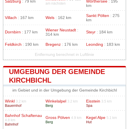
Salzburg
: 79 km
Wörthersee
: 195
am nächsten
km
Sankt Pölten
: 275
Villach
: 167 km
Wels
: 162 km
km
Wiener Neustadt
:
Dornbirn
: 177 km
Steyr
: 184 km
314 km
Feldkirch
: 190 km
Bregenz
: 176 km
Leonding
: 183 km
Entfernung berechnet in Luftlinie
UMGEBUNG DER GEMEINDE
KIRCHBICHL
im Gebiet und in der Umgebung der Gemeinde Kirchbichl
Winkl
Winkelalpel
Eisstein
3.2 km
3.2 km
3.5 km
Bauernhof
Berg
Spa
Bahnhof Schaftenau
Gross Pölven
Kegel Alpe
4.9 km
5.1 km
4.8 km
Berg
Hut
Bahnhof