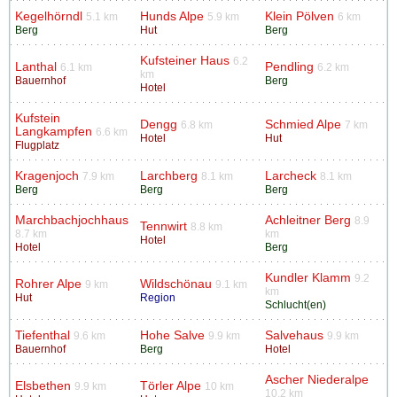
Kegelhörndl
Hunds Alpe
Klein Pölven
5.1 km
5.9 km
6 km
Berg
Hut
Berg
Kufsteiner Haus
6.2
Lanthal
Pendling
6.1 km
6.2 km
km
Bauernhof
Berg
Hotel
Kufstein
Dengg
Schmied Alpe
6.8 km
7 km
Langkampfen
6.6 km
Hotel
Hut
Flugplatz
Kragenjoch
Larchberg
Larcheck
7.9 km
8.1 km
8.1 km
Berg
Berg
Berg
Marchbachjochhaus
Achleitner Berg
8.9
Tennwirt
8.8 km
8.7 km
km
Hotel
Hotel
Berg
Kundler Klamm
9.2
Rohrer Alpe
Wildschönau
9 km
9.1 km
km
Hut
Region
Schlucht(en)
Tiefenthal
Hohe Salve
Salvehaus
9.6 km
9.9 km
9.9 km
Bauernhof
Berg
Hotel
Ascher Niederalpe
Elsbethen
Törler Alpe
9.9 km
10 km
10.2 km