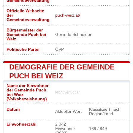
Gemeindeverwaltung
Offizielle Webseite
der
puch-weiz.at/
Gemeindeverwaltung
Bürgermeister der
Gemeinde Puch bei
Gerlinde Schneider
Weiz
Politische Partei
ÖVP
DEMOGRAFIE DER GEMEINDE
PUCH BEI WEIZ
Name der Einwohner
der Gemeinde Puch
Nicht verfügbar
bei Weiz
(Volksbezeichnung)
Datum
Klassifiziert nach
Aktueller Wert
Region/Land
Einwohnerzahl
2 042
Einwohner
169 / 849