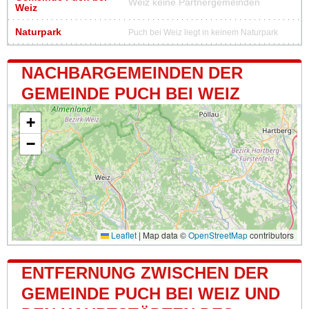
Weiz keine Partnergemeinden
Weiz
Naturpark
Puch bei Weiz liegt in keinem Naturpark
NACHBARGEMEINDEN DER
GEMEINDE PUCH BEI WEIZ
+
−
Leaflet
|
Map data ©
OpenStreetMap
contributors
ENTFERNUNG ZWISCHEN DER
GEMEINDE PUCH BEI WEIZ UND