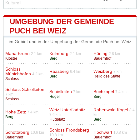
Kulturell
UMGEBUNG DER GEMEINDE
PUCH BEI WEIZ
im Gebiet und in der Umgebung der Gemeinde Puch bei Weiz
Maria Brunn
Kulmberg
Höning
2.1 km
2.1 km
2.8 km
Kloster
Berg
Bauernhof
Schloss
Raasberg
Weizberg
6.4 km
7 km
Münichhofen
4.2 km
Berg
Religiöse Stätte
Schloss
Schloss Schielleiten
Schielleiten
Buchkogel
7 km
7.4 km
7 km
Hügel
Berg
Schloss
Weiz Unterfladnitz
Rabenwald Kogel
8.4
Hohe Zetz
7.4 km
7.6 km
km
Berg
Flugplatz
Berg
Schloss Frondsberg
Schottaberg
Hochwart
10.6 km
10.8 km
10.8 km
Bauernhof
Bauernhof
Schloss