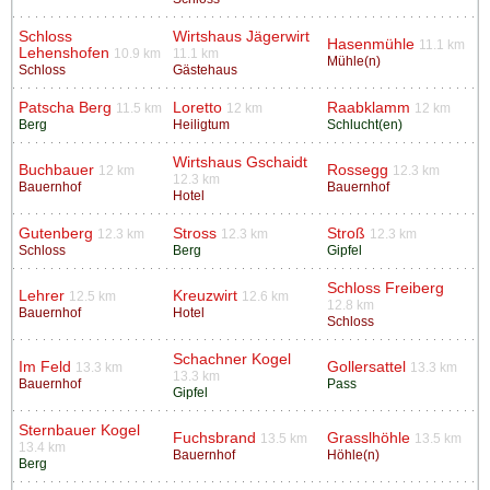
Schloss
Wirtshaus Jägerwirt
Hasenmühle
11.1 km
Lehenshofen
10.9 km
11.1 km
Mühle(n)
Schloss
Gästehaus
Patscha Berg
Loretto
Raabklamm
11.5 km
12 km
12 km
Berg
Heiligtum
Schlucht(en)
Wirtshaus Gschaidt
Buchbauer
Rossegg
12 km
12.3 km
12.3 km
Bauernhof
Bauernhof
Hotel
Gutenberg
Stross
Stroß
12.3 km
12.3 km
12.3 km
Schloss
Berg
Gipfel
Schloss Freiberg
Lehrer
Kreuzwirt
12.5 km
12.6 km
12.8 km
Bauernhof
Hotel
Schloss
Schachner Kogel
Im Feld
Gollersattel
13.3 km
13.3 km
13.3 km
Bauernhof
Pass
Gipfel
Sternbauer Kogel
Fuchsbrand
Grasslhöhle
13.5 km
13.5 km
13.4 km
Bauernhof
Höhle(n)
Berg