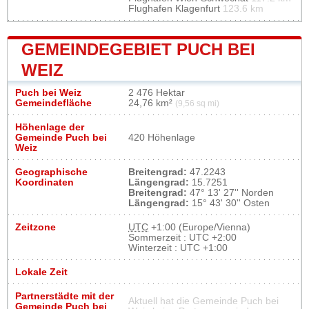
Flughafen Klagenfurt
123.6 km
GEMEINDEGEBIET PUCH BEI
WEIZ
Puch bei Weiz
2 476 Hektar
Gemeindefläche
24,76 km²
(9,56 sq mi)
Höhenlage der
Gemeinde Puch bei
420 Höhenlage
Weiz
Geographische
Breitengrad:
47.2243
Koordinaten
Längengrad:
15.7251
Breitengrad:
47° 13' 27'' Norden
Längengrad:
15° 43' 30'' Osten
Zeitzone
UTC
+1:00 (Europe/Vienna)
Sommerzeit : UTC +2:00
Winterzeit : UTC +1:00
Lokale Zeit
Partnerstädte mit der
Aktuell hat die Gemeinde Puch bei
Gemeinde Puch bei