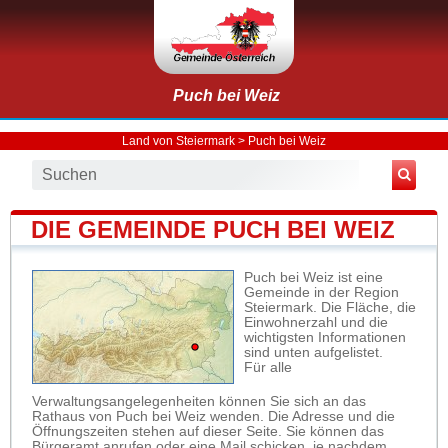
Puch bei Weiz
Land von Steiermark
>
Puch bei Weiz
DIE GEMEINDE PUCH BEI WEIZ
Puch bei Weiz ist eine
Gemeinde in der Region
Steiermark. Die Fläche, die
Einwohnerzahl und die
wichtigsten Informationen
sind unten aufgelistet.
Für alle
Verwaltungsangelegenheiten können Sie sich an das
Rathaus von Puch bei Weiz wenden. Die Adresse und die
Öffnungszeiten stehen auf dieser Seite. Sie können das
Bürgeramt anrufen oder eine Mail schicken, je nachdem,