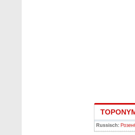
TOPONYM
Russisch:
Розен