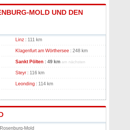
ENBURG-MOLD UND DEN
Linz
: 111 km
Klagenfurt am Wörthersee
: 248 km
Sankt Pölten
: 49 km
am nächsten
Steyr
: 116 km
Leonding
: 114 km
D
 Rosenburg-Mold