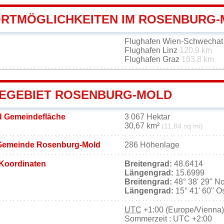
RTMÖGLICHKEITEN IM ROSENBURG
Flughafen Wien-Schwecha
Flughafen Linz
120.9 km
Flughafen Graz
183.8 km
EGEBIET ROSENBURG-MOLD
 Gemeindefläche
3 067 Hektar
30,67 km²
(11,84 sq mi)
Gemeinde Rosenburg-Mold
286 Höhenlage
Koordinaten
Breitengrad:
48.6414
Längengrad:
15.6999
Breitengrad:
48° 38' 29'' N
Längengrad:
15° 41' 60'' O
UTC
+1:00 (Europe/Vienna)
Sommerzeit : UTC +2:00