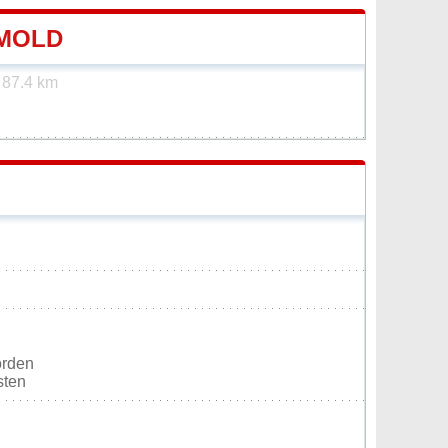
-MOLD
t
87.4 km
orden
sten