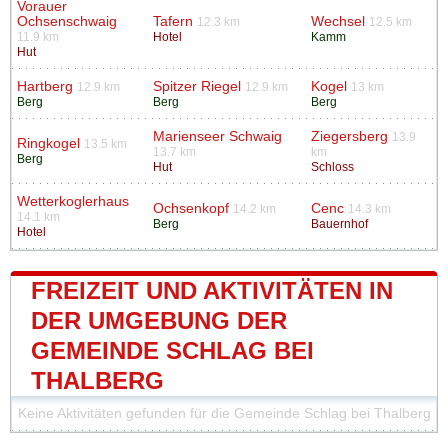
Vorauer
Ochsenschwaig
Tafern
Wechsel
12.3 km
12.5 km
11.9 km
Hotel
Kamm
Hut
Hartberg
Spitzer Riegel
Kogel
12.9 km
12.9 km
13 km
Berg
Berg
Berg
Marienseer Schwaig
Ziegersberg
13.9
Ringkogel
13.5 km
13.7 km
km
Berg
Hut
Schloss
Wetterkoglerhaus
Ochsenkopf
Cenc
14.2 km
14.3 km
14.1 km
Berg
Bauernhof
Hotel
FREIZEIT UND AKTIVITÄTEN IN
DER UMGEBUNG DER
GEMEINDE SCHLAG BEI
THALBERG
Keine Aktivitäten gefunden für die Gemeinde Schlag bei Thalberg