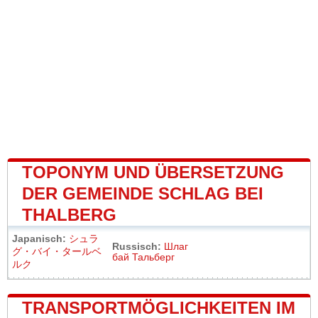
TOPONYM UND ÜBERSETZUNG
DER GEMEINDE SCHLAG BEI
THALBERG
Japanisch:
シュラ
Russisch:
Шлаг
グ・バイ・タールベ
бай Тальберг
ルク
TRANSPORTMÖGLICHKEITEN IM