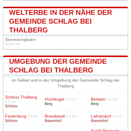
WELTERBE IN DER NÄHE DER
GEMEINDE SCHLAG BEI
THALBERG
Semmeringbahn
Kulturell
UMGEBUNG DER GEMEINDE
SCHLAG BEI THALBERG
im Gebiet und in der Umgebung der Gemeinde Schlag bei
Thalberg
Schloss Thalberg
Hochkogel
Beistein
5.8 km
6.6 km
0.4 km
Berg
Berg
Schloss
Festenburg
Brandstadt
Lafratzdorf
6.9 km
6.9 km
6.9 km
Schloss
Bauernhof
Bauernhof
Sankt Pongratz
8.8