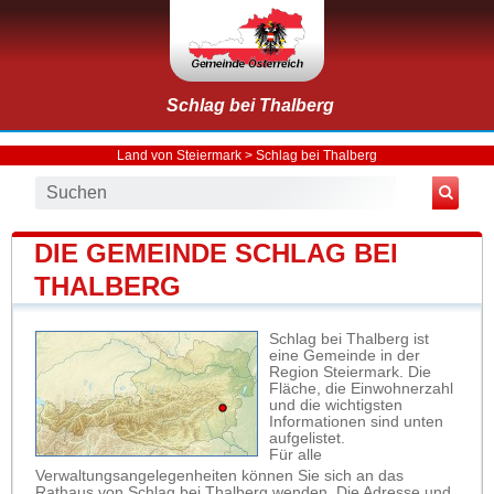
Schlag bei Thalberg
Land von Steiermark
>
Schlag bei Thalberg
DIE GEMEINDE SCHLAG BEI
THALBERG
Schlag bei Thalberg ist
eine Gemeinde in der
Region Steiermark. Die
Fläche, die Einwohnerzahl
und die wichtigsten
Informationen sind unten
aufgelistet.
Für alle
Verwaltungsangelegenheiten können Sie sich an das
Rathaus von Schlag bei Thalberg wenden. Die Adresse und