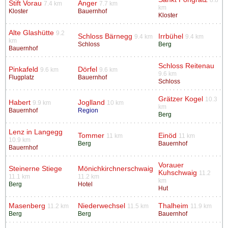
Stift Vorau
Anger
7.4 km
7.7 km
km
Kloster
Bauernhof
Kloster
Alte Glashütte
9.2
Schloss Bärnegg
Irrbühel
9.4 km
9.4 km
km
Schloss
Berg
Bauernhof
Schloss Reitenau
Pinkafeld
Dörfel
9.6 km
9.6 km
9.6 km
Flugplatz
Bauernhof
Schloss
Grätzer Kogel
10.3
Habert
Joglland
9.9 km
10 km
km
Bauernhof
Region
Berg
Lenz in Langegg
Tommer
Einöd
11 km
11 km
10.9 km
Berg
Bauernhof
Bauernhof
Vorauer
Steinerne Stiege
Mönichkirchnerschwaig
Kuhschwaig
11.2
11.1 km
11.2 km
km
Berg
Hotel
Hut
Masenberg
Niederwechsel
Thalheim
11.2 km
11.5 km
11.9 km
Berg
Berg
Bauernhof