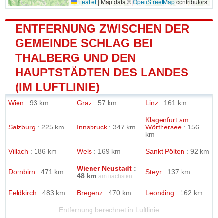
Leaflet
|
Map data ©
OpenStreetMap
contributors
ENTFERNUNG ZWISCHEN DER
GEMEINDE SCHLAG BEI
THALBERG UND DEN
HAUPTSTÄDTEN DES LANDES
(IM LUFTLINIE)
Wien
: 93 km
Graz
: 57 km
Linz
: 161 km
Klagenfurt am
Salzburg
: 225 km
Innsbruck
: 347 km
Wörthersee
: 156
km
Villach
: 186 km
Wels
: 169 km
Sankt Pölten
: 92 km
Wiener Neustadt
:
Dornbirn
: 471 km
Steyr
: 137 km
48 km
am nächsten
Feldkirch
: 483 km
Bregenz
: 470 km
Leonding
: 162 km
Entfernung berechnet in Luftlinie