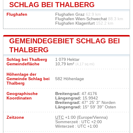
SCHLAG BEI THALBERG
Flughafen
Flughafen Graz
62.9 km
Flughafen Wien-Schwechat
88.3 km
Flughafen Klagenfurt
152.2 km
GEMEINDEGEBIET SCHLAG BEI
THALBERG
Schlag bei Thalberg
1 079 Hektar
Gemeindefläche
10,79 km²
(4,17 sq mi)
Höhenlage der
Gemeinde Schlag bei
582 Höhenlage
Thalberg
Geographische
Breitengrad:
47.4176
Koordinaten
Längengrad:
15.9942
Breitengrad:
47° 25' 3'' Norden
Längengrad:
15° 59' 39'' Osten
Zeitzone
UTC
+1:00 (Europe/Vienna)
Sommerzeit : UTC +2:00
Winterzeit : UTC +1:00