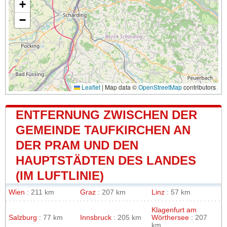
+
−
Leaflet
|
Map data ©
OpenStreetMap
contributors
ENTFERNUNG ZWISCHEN DER
GEMEINDE TAUFKIRCHEN AN
DER PRAM UND DEN
HAUPTSTÄDTEN DES LANDES
(IM LUFTLINIE)
Wien
: 211 km
Graz
: 207 km
Linz
: 57 km
Klagenfurt am
Salzburg
: 77 km
Innsbruck
: 205 km
Wörthersee
: 207
km