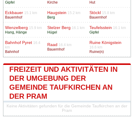
Gipfel
Kirche
Hut
Eckbauer
Haugstein
Stöckl
15.1 km
15.2 km
15.8 km
Bauernhof
Berg
Bauernhof
Wenzelberg
Stelzer Berg
Teufelsstein
15.9 km
16.1 km
16.1 km
Hang, Hänge
Hügel
Gipfel
Bahnhof Pyret
Ruine Königstein
16.4
Raad
16.4 km
km
16.6 km
Bauernhof
Bahnhof
Ruine(n)
FREIZEIT UND AKTIVITÄTEN IN
DER UMGEBUNG DER
GEMEINDE TAUFKIRCHEN AN
DER PRAM
Keine Aktivitäten gefunden für die Gemeinde Taufkirchen an der
Pram