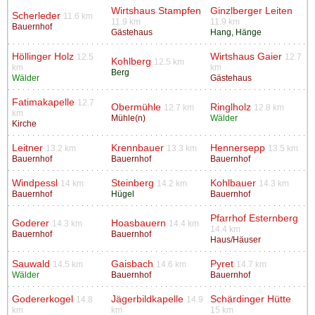
Wirtshaus Stampfen
Ginzlberger Leiten
Scherleder
11.6 km
11.9 km
11.9 km
Bauernhof
Gästehaus
Hang, Hänge
Höllinger Holz
Wirtshaus Gaier
12.5
12.7
Kohlberg
12.5 km
km
km
Berg
Wälder
Gästehaus
Fatimakapelle
12.7
Obermühle
Ringlholz
12.7 km
12.8 km
km
Mühle(n)
Wälder
Kirche
Leitner
Krennbauer
Hennersepp
13.2 km
13.3 km
13.5 km
Bauernhof
Bauernhof
Bauernhof
Windpessl
Steinberg
Kohlbauer
14 km
14.2 km
14.3 km
Bauernhof
Hügel
Bauernhof
Pfarrhof Esternberg
Goderer
Hoasbauern
14.3 km
14.4 km
14.4 km
Bauernhof
Bauernhof
Haus/Häuser
Sauwald
Gaisbach
Pyret
14.5 km
14.6 km
14.7 km
Wälder
Bauernhof
Bauernhof
Godererkogel
Jägerbildkapelle
Schärdinger Hütte
14.8
14.9
km
km
15 km