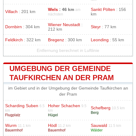
Wels
: 46 km
Sankt Pölten
: 156
am
Villach
: 201 km
km
nächsten
Wiener Neustadt
:
Dornbirn
: 304 km
Steyr
: 77 km
212 km
Feldkirch
: 322 km
Bregenz
: 300 km
Leonding
: 55 km
Entfernung berechnet in Luftlinie
UMGEBUNG DER GEMEINDE
TAUFKIRCHEN AN DER PRAM
im Gebiet und in der Umgebung der Gemeinde Taufkirchen an
der Pram
Scharding Suben
Hoher Schachen
6.5
9.5
Schefberg
10.5 km
km
km
Berg
Flugplatz
Hügel
Wurm
Hödl
Sauwald
11.1 km
11.2 km
11.5 km
Bauernhof
Bauernhof
Wälder