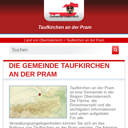
Taufkirchen an der Pram
Land von Oberösterreich
>
Taufkirchen an der Pram
DIE GEMEINDE TAUFKIRCHEN
AN DER PRAM
Taufkirchen an der Pram
ist eine Gemeinde in der
Region Oberösterreich.
Die Fläche, die
Einwohnerzahl und die
wichtigsten Informationen
sind unten aufgelistet.
Für alle
Verwaltungsangelegenheiten können Sie sich an das
Rathaus von Taufkirchen an der Pram wenden. Die Adresse