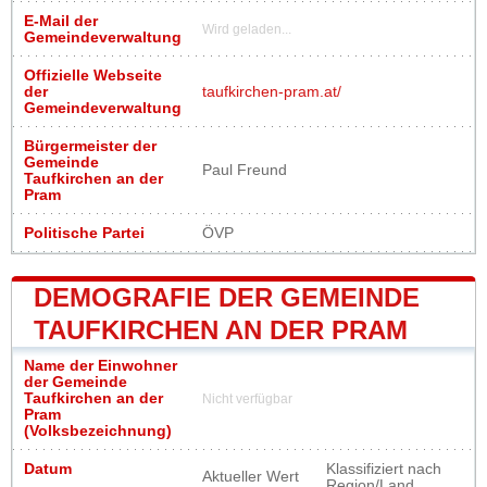
E-Mail der
Wird geladen...
Gemeindeverwaltung
Offizielle Webseite
der
taufkirchen-pram.at/
Gemeindeverwaltung
Bürgermeister der
Gemeinde
Paul Freund
Taufkirchen an der
Pram
Politische Partei
ÖVP
DEMOGRAFIE DER GEMEINDE
TAUFKIRCHEN AN DER PRAM
Name der Einwohner
der Gemeinde
Taufkirchen an der
Nicht verfügbar
Pram
(Volksbezeichnung)
Datum
Klassifiziert nach
Aktueller Wert
Region/Land