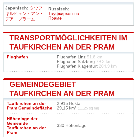
Japanisch:
タウフ
Russisch:
キルヒェン・アン・
Тауфкирхен-на-
Праме
デア・プラーム
TRANSPORTMÖGLICHKEITEN IM
TAUFKIRCHEN AN DER PRAM
Flughafen
Flughafen Linz
51.8 km
Flughafen Salzburg
79.3 km
Flughafen Klagenfurt
204.9 km
GEMEINDEGEBIET
TAUFKIRCHEN AN DER PRAM
Taufkirchen an der
2 915 Hektar
Pram Gemeindefläche
29,15 km²
(11,25 sq mi)
Höhenlage der
Gemeinde
330 Höhenlage
Taufkirchen an der
Pram