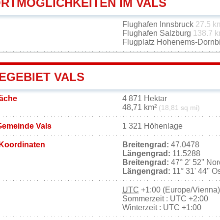
RTMÖGLICHKEITEN IM VALS
Flughafen Innsbruck
27.5 k
Flughafen Salzburg
138.7 
Flugplatz Hohenems-Dornb
EGEBIET VALS
läche
4 871 Hektar
48,71 km²
(18,81 sq mi)
Gemeinde Vals
1 321 Höhenlage
Koordinaten
Breitengrad:
47.0478
Längengrad:
11.5288
Breitengrad:
47° 2' 52'' No
Längengrad:
11° 31' 44'' O
UTC
+1:00 (Europe/Vienna)
Sommerzeit : UTC +2:00
Winterzeit : UTC +1:00