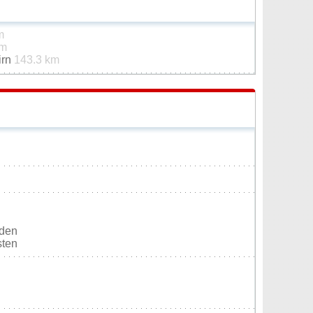
m
km
irn
143.3 km
rden
sten