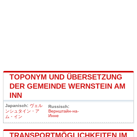
TOPONYM UND ÜBERSETZUNG
DER GEMEINDE WERNSTEIN AM
INN
Japanisch:
ヴェル
Russisch:
ンシュタイン・ア
Вернштайн-на-
Инне
ム・イン
TRANSPORTMÖGLICHKEITEN IM