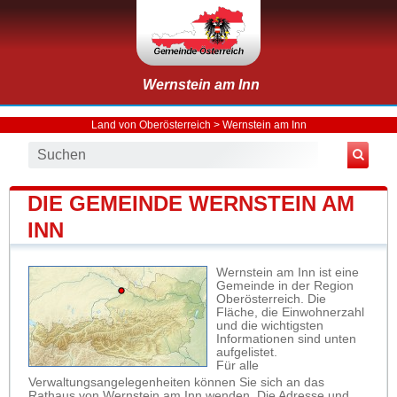
Wernstein am Inn
Land von Oberösterreich
>
Wernstein am Inn
DIE GEMEINDE WERNSTEIN AM
INN
Wernstein am Inn ist eine
Gemeinde in der Region
Oberösterreich. Die
Fläche, die Einwohnerzahl
und die wichtigsten
Informationen sind unten
aufgelistet.
Für alle
Verwaltungsangelegenheiten können Sie sich an das
Rathaus von Wernstein am Inn wenden. Die Adresse und