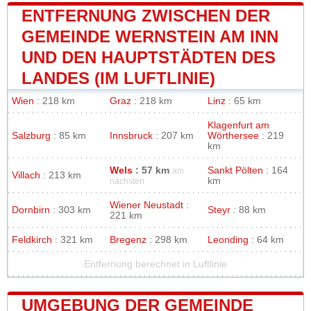
ENTFERNUNG ZWISCHEN DER
GEMEINDE WERNSTEIN AM INN
UND DEN HAUPTSTÄDTEN DES
LANDES (IM LUFTLINIE)
Wien
: 218 km
Graz
: 218 km
Linz
: 65 km
Klagenfurt am
Salzburg
: 85 km
Innsbruck
: 207 km
Wörthersee
: 219
km
Wels
: 57 km
Sankt Pölten
: 164
am
Villach
: 213 km
km
nächsten
Wiener Neustadt
:
Dornbirn
: 303 km
Steyr
: 88 km
221 km
Feldkirch
: 321 km
Bregenz
: 298 km
Leonding
: 64 km
Entfernung berechnet in Luftlinie
UMGEBUNG DER GEMEINDE