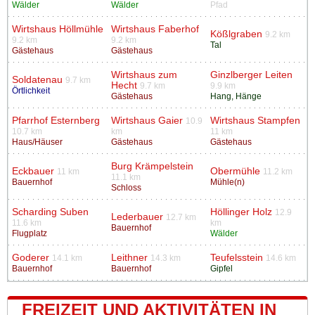
Wälder
Wälder
Pfad
Wirtshaus Höllmühle
Wirtshaus Faberhof
Kößlgraben
9.2 km
9.2 km
9.2 km
Tal
Gästehaus
Gästehaus
Wirtshaus zum
Ginzlberger Leiten
Soldatenau
9.7 km
Hecht
9.7 km
9.9 km
Örtlichkeit
Gästehaus
Hang, Hänge
Pfarrhof Esternberg
Wirtshaus Gaier
Wirtshaus Stampfen
10.9
10.7 km
km
11 km
Haus/Häuser
Gästehaus
Gästehaus
Burg Krämpelstein
Eckbauer
Obermühle
11 km
11.2 km
11.1 km
Bauernhof
Mühle(n)
Schloss
Scharding Suben
Höllinger Holz
12.9
Lederbauer
12.7 km
11.6 km
km
Bauernhof
Flugplatz
Wälder
Goderer
Leithner
Teufelsstein
14.1 km
14.3 km
14.6 km
Bauernhof
Bauernhof
Gipfel
FREIZEIT UND AKTIVITÄTEN IN