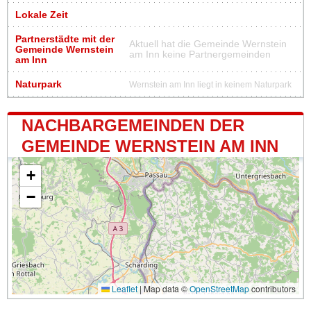
Lokale Zeit
Partnerstädte mit der
Aktuell hat die Gemeinde Wernstein
Gemeinde Wernstein
am Inn keine Partnergemeinden
am Inn
Naturpark
Wernstein am Inn liegt in keinem Naturpark
NACHBARGEMEINDEN DER
GEMEINDE WERNSTEIN AM INN
+
−
Leaflet
|
Map data ©
OpenStreetMap
contributors