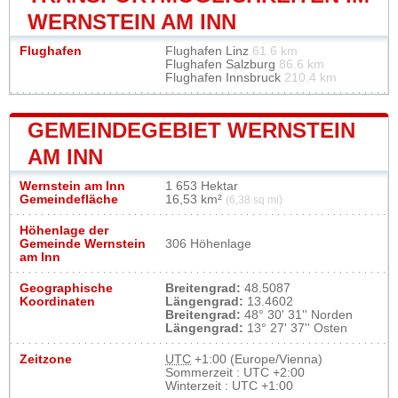
WERNSTEIN AM INN
Flughafen
Flughafen Linz
61.6 km
Flughafen Salzburg
86.6 km
Flughafen Innsbruck
210.4 km
GEMEINDEGEBIET WERNSTEIN
AM INN
Wernstein am Inn
1 653 Hektar
Gemeindefläche
16,53 km²
(6,38 sq mi)
Höhenlage der
Gemeinde Wernstein
306 Höhenlage
am Inn
Geographische
Breitengrad:
48.5087
Koordinaten
Längengrad:
13.4602
Breitengrad:
48° 30' 31'' Norden
Längengrad:
13° 27' 37'' Osten
Zeitzone
UTC
+1:00 (Europe/Vienna)
Sommerzeit : UTC +2:00
Winterzeit : UTC +1:00