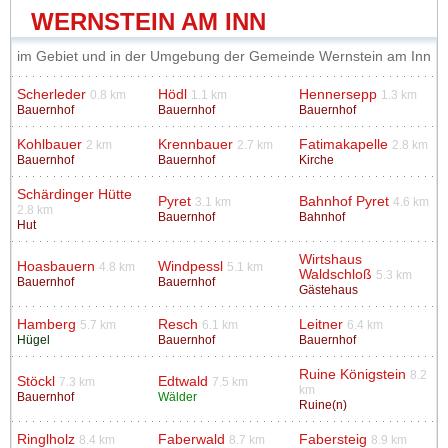
WERNSTEIN AM INN
im Gebiet und in der Umgebung der Gemeinde Wernstein am Inn
Scherleder
Hödl
Hennersepp
0.8 km
1.1 km
1.3 km
Bauernhof
Bauernhof
Bauernhof
Kohlbauer
Krennbauer
Fatimakapelle
2 km
2.7 km
2.8 km
Bauernhof
Bauernhof
Kirche
Schärdinger Hütte
Pyret
Bahnhof Pyret
3.1 km
4.6 km
2.8 km
Bauernhof
Bahnhof
Hut
Wirtshaus
Hoasbauern
Windpessl
4.8 km
5.1 km
Waldschloß
5.3 km
Bauernhof
Bauernhof
Gästehaus
Hamberg
Resch
Leitner
5.7 km
6.1 km
6.4 km
Hügel
Bauernhof
Bauernhof
Ruine Königstein
8.2
Stöckl
Edtwald
7.3 km
7.5 km
km
Bauernhof
Wälder
Ruine(n)
Ringlholz
Faberwald
Fabersteig
8.4 km
8.7 km
8.9 km