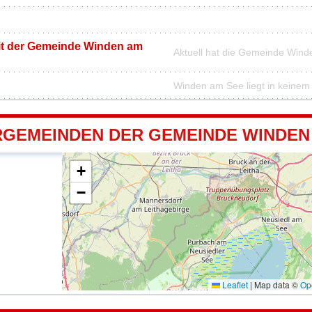
it der Gemeinde Winden am
Aktuell hat die Gemeinde Win
Winden am See liegt in keinem
GEMEINDEN DER GEMEINDE WINDEN
+
−
Leaflet
|
Map data ©
Op