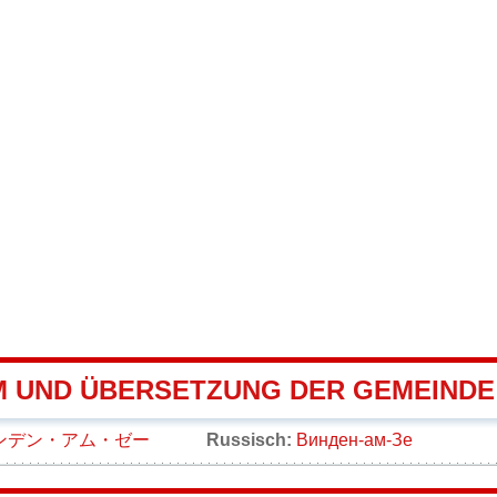
 UND ÜBERSETZUNG DER GEMEINDE
ンデン・アム・ゼー
Russisch:
Винден-ам-Зе