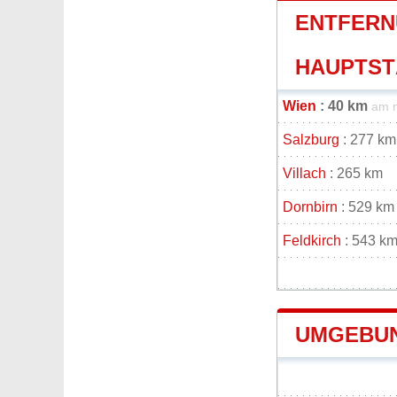
ENTFERN
HAUPTSTÄ
Wien
: 40 km
am 
Salzburg
: 277 km
Villach
: 265 km
Dornbirn
: 529 km
Feldkirch
: 543 k
UMGEBUN