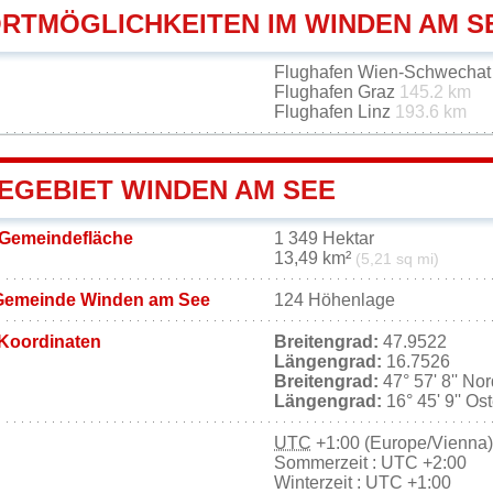
RTMÖGLICHKEITEN IM WINDEN AM S
Flughafen Wien-Schwecha
Flughafen Graz
145.2 km
Flughafen Linz
193.6 km
EGEBIET WINDEN AM SEE
Gemeindefläche
1 349 Hektar
13,49 km²
(5,21 sq mi)
Gemeinde Winden am See
124 Höhenlage
Koordinaten
Breitengrad:
47.9522
Längengrad:
16.7526
Breitengrad:
47° 57' 8'' No
Längengrad:
16° 45' 9'' Os
UTC
+1:00 (Europe/Vienna)
Sommerzeit : UTC +2:00
Winterzeit : UTC +1:00