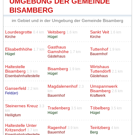
UMGEBUNG DER GEMEINDE
BISAMBERG
im Gebiet und in der Umgebung der Gemeinde Bisamberg
Lourdesgrotte
Veitsberg
Sankt Veit
0.4 km
1.6 km
1.6 km
Kirche
Hügel
Kirche
Gasthaus
Elisabethhöhe
Tuttenhof
1.7 km
1.9 km
Gamshöhe
1.7 km
Hügel
Bauernhof
Gästehaus
Haltestelle
Wirtshaus
Bisamberg
1.9 km
Bisamberg
Tuttendörfl
1.9 km
2.1 km
Hügel
Eisenbahnhaltestelle
Gästehaus
Magdalenenhof
Umspannwerk
2.3
Ganserfeld
2.2 km
Bisamberg
km
2.6 km
Feld(er)
Bauernhof
Kraftwerk
Steinernes Kreuz
3.3
Tradenberg
Töbelberg
3.5 km
3.5 km
km
Hügel
Hügel
Heiligtum
Haltestelle Unter
Ragenhof
Teiritzberg
3.9 km
4 km
Kritzendorf
3.7 km
Bauernhof
Berg
Eisenbahnhaltestelle