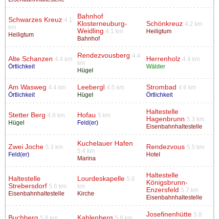
Bahnhof
Schwarzes Kreuz
4.1
Klosterneuburg-
Schönkreuz
4.2 km
km
Weidling
4.1 km
Heiligtum
Heiligtum
Bahnhof
Rendezvousberg
4.4
Alte Schanzen
Herrenholz
4.4 km
4.4 km
km
Örtlichkeit
Wälder
Hügel
Am Wasweg
Leebergl
Strombad
4.4 km
4.5 km
4.6 km
Örtlichkeit
Hügel
Örtlichkeit
Haltestelle
Stetter Berg
Hofau
4.8 km
5 km
Hagenbrunn
5.3 km
Hügel
Feld(er)
Eisenbahnhaltestelle
Kuchelauer Hafen
Zwei Joche
Rendezvous
5.3 km
5.5 km
5.4 km
Feld(er)
Hotel
Marina
Haltestelle
Haltestelle
Lourdeskapelle
5.6
Königsbrunn-
Strebersdorf
5.6 km
km
Enzersfeld
5.7 km
Eisenbahnhaltestelle
Kirche
Eisenbahnhaltestelle
Josefinenhütte
5.8
Buchberg
Kahlenberg
5.8 km
5.8 km