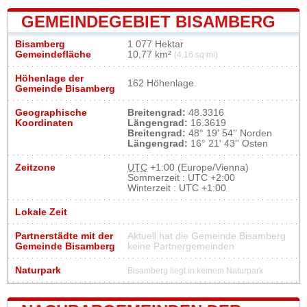
GEMEINDEGEBIET BISAMBERG
Bisamberg
1 077 Hektar
Gemeindefläche
10,77 km²
(4,16 sq mi)
Höhenlage der
162 Höhenlage
Gemeinde Bisamberg
Geographische
Breitengrad:
48.3316
Koordinaten
Längengrad:
16.3619
Breitengrad:
48° 19' 54'' Norden
Längengrad:
16° 21' 43'' Osten
Zeitzone
UTC
+1:00 (Europe/Vienna)
Sommerzeit : UTC +2:00
Winterzeit : UTC +1:00
Lokale Zeit
Partnerstädte mit der
Aktuell hat die Gemeinde Bisamberg
Gemeinde Bisamberg
keine Partnergemeinden
Naturpark
Bisamberg liegt in keinem Naturpark