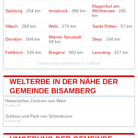
Klagenfurt am
Salzburg
: 254 km
Innsbruck
: 390 km
Wörthersee
: 245
km
Villach
: 269 km
Wels
: 174 km
Sankt Pölten
: 57 km
Wiener Neustadt
:
Dornbirn
: 504 km
Steyr
: 148 km
58 km
Feldkirch
: 520 km
Bregenz
: 502 km
Leonding
: 157 km
Entfernung berechnet in Luftlinie
WELTERBE IN DER NÄHE DER
GEMEINDE BISAMBERG
Historisches Zentrum von Wien
Kulturell
Schloss und Park von Schönbrunn
Kulturell