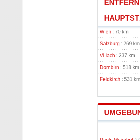
ENTFERN
HAUPTSTÄ
Wien
: 70 km
Salzburg
: 269 km
Villach
: 237 km
Dornbirn
: 518 km
Feldkirch
: 531 k
UMGEBUN
Pauls Meierhof