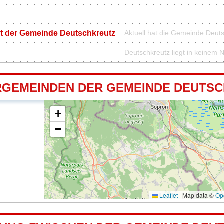
it der Gemeinde Deutschkreutz
Aktuell hat die Gemeinde Deut
Deutschkreutz liegt in keinem 
GEMEINDEN DER GEMEINDE DEUTS
+
−
Leaflet
|
Map data ©
Op