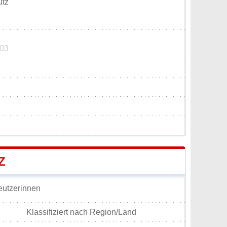
utz
203
Z
eutzerinnen
Klassifiziert nach Region/Land