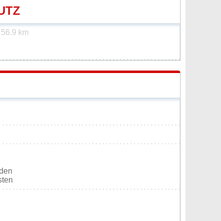
UTZ
t
56.9 km
rden
sten