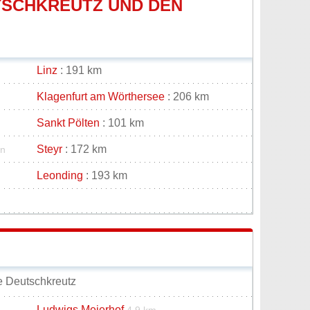
TSCHKREUTZ UND DEN
Linz
: 191 km
Klagenfurt am Wörthersee
: 206 km
Sankt Pölten
: 101 km
Steyr
: 172 km
en
Leonding
: 193 km
e Deutschkreutz
Ludwigs Meierhof