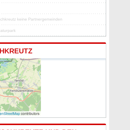
schkreutz keine Partnergemeinden
Naturpark
CHKREUTZ
enStreetMap
contributors