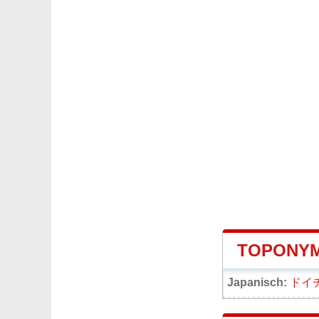
TOPONYM
Japanisch:
ドイ