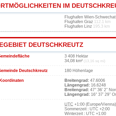
RTMÖGLICHKEITEN IM DEUTSCHKRE
Flughafen Wien-Schwecha
Flughafen Graz
112.1 km
Flughafen Linz
195.3 km
EGEBIET DEUTSCHKREUTZ
Gemeindefläche
3 408 Hektar
34,08 km²
(13,16 sq mi)
Gemeinde Deutschkreutz
180 Höhenlage
Koordinaten
Breitengrad:
47.6006
Längengrad:
16.6248
Breitengrad:
47° 36' 2'' No
Längengrad:
16° 37' 29'' O
UTC
+1:00 (Europe/Vienna)
Sommerzeit : UTC +2:00
Winterzeit : UTC +1:00