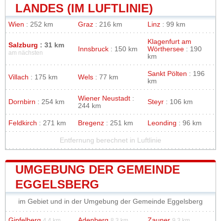
LANDES (IM LUFTLINIE)
Wien
: 252 km
Graz
: 216 km
Linz
: 99 km
Klagenfurt am
Salzburg
: 31 km
Innsbruck
: 150 km
Wörthersee
: 190
am nächsten
km
Sankt Pölten
: 196
Villach
: 175 km
Wels
: 77 km
km
Wiener Neustadt
:
Dornbirn
: 254 km
Steyr
: 106 km
244 km
Feldkirch
: 271 km
Bregenz
: 251 km
Leonding
: 96 km
Entfernung berechnet in Luftlinie
UMGEBUNG DER GEMEINDE
EGGELSBERG
im Gebiet und in der Umgebung der Gemeinde Eggelsberg
Gipfelberg
Adenberg
Zauner
4.4 km
8.3 km
9.3 km