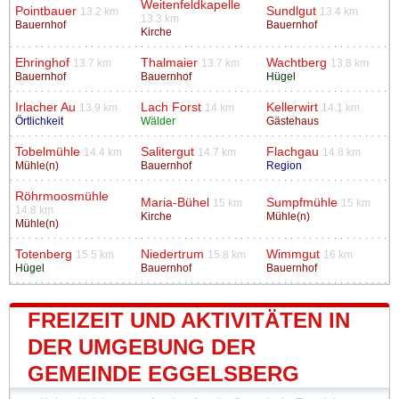
Weitenfeldkapelle
Pointbauer
Sundlgut
13.2 km
13.4 km
13.3 km
Bauernhof
Bauernhof
Kirche
Ehringhof
Thalmaier
Wachtberg
13.7 km
13.7 km
13.8 km
Bauernhof
Bauernhof
Hügel
Irlacher Au
Lach Forst
Kellerwirt
13.9 km
14 km
14.1 km
Örtlichkeit
Wälder
Gästehaus
Tobelmühle
Salitergut
Flachgau
14.4 km
14.7 km
14.8 km
Mühle(n)
Bauernhof
Region
Röhrmoosmühle
Maria-Bühel
Sumpfmühle
15 km
15 km
14.8 km
Kirche
Mühle(n)
Mühle(n)
Totenberg
Niedertrum
Wimmgut
15.5 km
15.8 km
16 km
Hügel
Bauernhof
Bauernhof
FREIZEIT UND AKTIVITÄTEN IN
DER UMGEBUNG DER
GEMEINDE EGGELSBERG