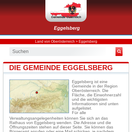
Eggelsberg
Land von Oberösterreich
>
Eggelsberg
DIE GEMEINDE EGGELSBERG
Eggelsberg ist eine
Gemeinde in der Region
Oberösterreich. Die
Fläche, die Einwohnerzahl
und die wichtigsten
Informationen sind unten
aufgelistet.
Für alle
Verwaltungsangelegenheiten können Sie sich an das
Rathaus von Eggelsberg wenden. Die Adresse und die
Öffnungszeiten stehen auf dieser Seite. Sie können das
Bürgeramt anrufen oder eine Mail schicken, je nachdem,