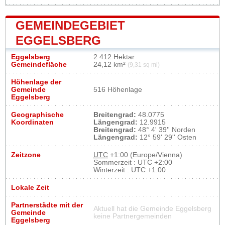
GEMEINDEGEBIET
EGGELSBERG
Eggelsberg
2 412 Hektar
Gemeindefläche
24,12 km²
(9,31 sq mi)
Höhenlage der
Gemeinde
516 Höhenlage
Eggelsberg
Geographische
Breitengrad:
48.0775
Koordinaten
Längengrad:
12.9915
Breitengrad:
48° 4' 39'' Norden
Längengrad:
12° 59' 29'' Osten
Zeitzone
UTC
+1:00 (Europe/Vienna)
Sommerzeit : UTC +2:00
Winterzeit : UTC +1:00
Lokale Zeit
Partnerstädte mit der
Aktuell hat die Gemeinde Eggelsberg
Gemeinde
keine Partnergemeinden
Eggelsberg