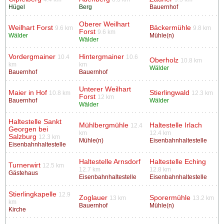
Hügel
Berg
Bauernhof
Oberer Weilhart
Weilhart Forst
Bäckermühle
9.6 km
9.8 km
Forst
9.6 km
Wälder
Mühle(n)
Wälder
Vordergmainer
Hintergmainer
10.4
10.6
Oberholz
10.8 km
km
km
Wälder
Bauernhof
Bauernhof
Unterer Weilhart
Maier in Hof
Stierlingwald
10.8 km
12.3 km
Forst
12 km
Bauernhof
Wälder
Wälder
Haltestelle Sankt
Mühlbergmühle
Haltestelle Irlach
12.4
Georgen bei
km
12.4 km
Salzburg
12.3 km
Mühle(n)
Eisenbahnhaltestelle
Eisenbahnhaltestelle
Haltestelle Arnsdorf
Haltestelle Eching
Turnerwirt
12.5 km
12.7 km
12.8 km
Gästehaus
Eisenbahnhaltestelle
Eisenbahnhaltestelle
Stierlingkapelle
12.9
Zoglauer
Sporermühle
13 km
13.2 km
km
Bauernhof
Mühle(n)
Kirche