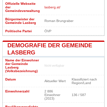
Offizielle Webseite
der
lasberg.at/
Gemeindeverwaltung
Bürgermeister der
Roman Brungraber
Gemeinde Lasberg
Politische Partei
ÖVP
DEMOGRAFIE DER GEMEINDE
LASBERG
Name der Einwohner
der Gemeinde
Nicht verfügbar
Lasberg
(Volksbezeichnung)
Datum
Klassifiziert nach
Aktueller Wert
Region/Land
Einwohnerzahl
2 886
Einwohner
136 / 587
(2023)
Bevölkerungsdichte