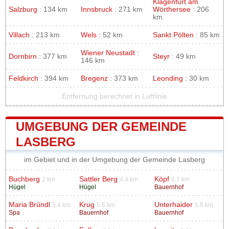
Klagenfurt am
Salzburg
: 134 km
Innsbruck
: 271 km
Wörthersee
: 206
km
Villach
: 213 km
Wels
: 52 km
Sankt Pölten
: 85 km
Wiener Neustadt
:
Dornbirn
: 377 km
Steyr
: 49 km
146 km
Feldkirch
: 394 km
Bregenz
: 373 km
Leonding
: 30 km
Entfernung berechnet in Luftlinie
UMGEBUNG DER GEMEINDE
LASBERG
im Gebiet und in der Umgebung der Gemeinde Lasberg
Buchberg
Sattler Berg
Köpf
2 km
4.4 km
4.7 km
Hügel
Hügel
Bauernhof
Maria Bründl
Krug
Unterhaider
5.4 km
5.6 km
5.8 km
Spa
Bauernhof
Bauernhof