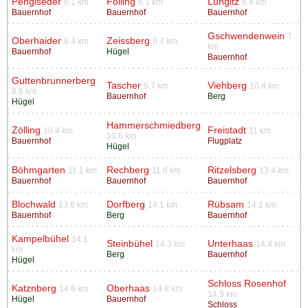
Penglseder
Folling
Lungitz
6.1 km
6.1 km
6.4 km
Bauernhof
Bauernhof
Bauernhof
Gschwendenwein
7
Oberhaider
Zeissberg
6.4 km
6.7 km
km
Bauernhof
Hügel
Bauernhof
Guttenbrunnerberg
Tascher
Viehberg
9.7 km
10.4 km
8.6 km
Bauernhof
Berg
Hügel
Hammerschmiedberg
Zölling
Freistadt
10.4 km
11 km
10.6 km
Bauernhof
Flugplatz
Hügel
Böhmgarten
Rechberg
Ritzelsberg
11.1 km
11.8 km
13.4 km
Bauernhof
Bauernhof
Bauernhof
Blochwald
Dorfberg
Rübsam
13.6 km
14.1 km
14.1 km
Bauernhof
Berg
Bauernhof
Kampelbühel
14.1
Steinbühel
Unterhaas
14.3 km
14.4 km
km
Berg
Bauernhof
Hügel
Schloss Rosenhof
Katznberg
Oberhaas
14.6 km
14.8 km
14.9 km
Hügel
Bauernhof
Schloss