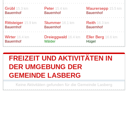
Grübl
Peter
Maurersepp
15.3 km
15.4 km
15.5 km
Bauernhof
Bauernhof
Bauernhof
Rittsteiger
Stummer
Reith
15.9 km
16.1 km
16.3 km
Bauernhof
Bauernhof
Bauernhof
Wirter
Dreieggwald
Eller Berg
16.4 km
16.4 km
16.6 km
Bauernhof
Wälder
Hügel
FREIZEIT UND AKTIVITÄTEN IN
DER UMGEBUNG DER
GEMEINDE LASBERG
Keine Aktivitäten gefunden für die Gemeinde Lasberg