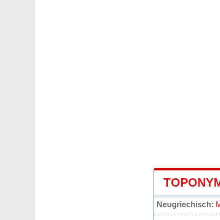
TOPONYM
Neugriechisch:
Μ