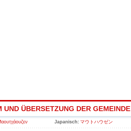
 UND ÜBERSETZUNG DER GEMEIND
αουτχάουζεν
Japanisch:
マウトハウゼン