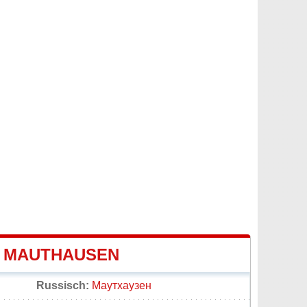
E MAUTHAUSEN
Russisch:
Маутхаузен