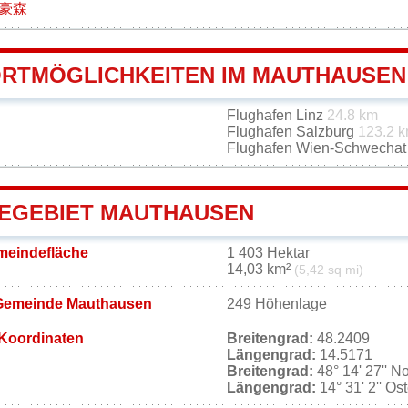
豪森
RTMÖGLICHKEITEN IM MAUTHAUSEN
Flughafen Linz
24.8 km
Flughafen Salzburg
123.2 
Flughafen Wien-Schwecha
EGEBIET MAUTHAUSEN
eindefläche
1 403 Hektar
14,03 km²
(5,42 sq mi)
Gemeinde Mauthausen
249 Höhenlage
Koordinaten
Breitengrad:
48.2409
Längengrad:
14.5171
Breitengrad:
48° 14' 27'' N
Längengrad:
14° 31' 2'' Os