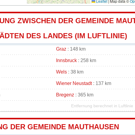
Leaflet
|
Map data ©
Op
UNG ZWISCHEN DER GEMEINDE MAU
DTEN DES LANDES (IM LUFTLINIE)
Graz
: 148 km
Innsbruck
: 258 km
Wels
: 38 km
Wiener Neustadt
: 137 km
m
Bregenz
: 365 km
Entfernung berechnet in Luftlinie
G DER GEMEINDE MAUTHAUSEN