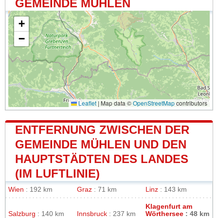
GEMEINDE MÜHLEN
+
−
Leaflet
|
Map data ©
OpenStreetMap
contributors
ENTFERNUNG ZWISCHEN DER
GEMEINDE MÜHLEN UND DEN
HAUPTSTÄDTEN DES LANDES
(IM LUFTLINIE)
Wien
: 192 km
Graz
: 71 km
Linz
: 143 km
Klagenfurt am
Salzburg
: 140 km
Innsbruck
: 237 km
Wörthersee
: 48 km