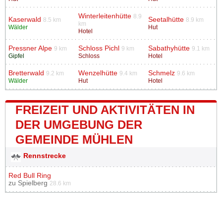
Winterleitenhütte
8.9
Kaserwald
Seetalhütte
8.5 km
8.9 km
km
Wälder
Hut
Hotel
Pressner Alpe
Schloss Pichl
Sabathyhütte
9 km
9 km
9.1 km
Gipfel
Schloss
Hotel
Bretterwald
Wenzelhütte
Schmelz
9.2 km
9.4 km
9.6 km
Wälder
Hut
Hotel
FREIZEIT UND AKTIVITÄTEN IN
DER UMGEBUNG DER
GEMEINDE MÜHLEN
Rennstrecke
Red Bull Ring
zu
Spielberg
28.6 km