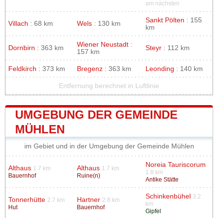
am nächsten
Sankt Pölten
: 155
Villach
: 68 km
Wels
: 130 km
km
Wiener Neustadt
:
Dornbirn
: 363 km
Steyr
: 112 km
157 km
Feldkirch
: 373 km
Bregenz
: 363 km
Leonding
: 140 km
Entfernung berechnet in Luftlinie
UMGEBUNG DER GEMEINDE
MÜHLEN
im Gebiet und in der Umgebung der Gemeinde Mühlen
Noreia Tauriscorum
Althaus
Althaus
1.7 km
1.7 km
1.8 km
Bauernhof
Ruine(n)
Antike Stätte
Schinkenbühel
3.2
Tonnerhütte
Hartner
2.7 km
2.8 km
km
Hut
Bauernhof
Gipfel