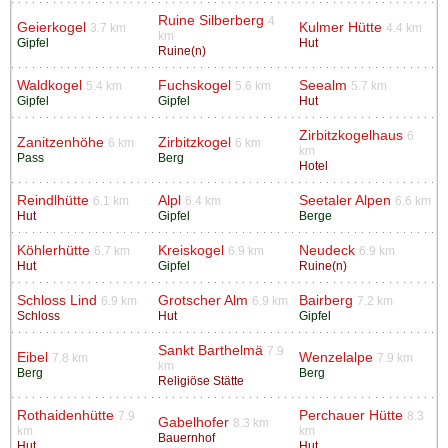
Ruine Silberberg
4
Geierkogel
Kulmer Hütte
3.7 km
4.4 km
km
Gipfel
Hut
Ruine(n)
Waldkogel
Fuchskogel
Seealm
5.4 km
5.6 km
5.7 km
Gipfel
Gipfel
Hut
Zirbitzkogelhaus
6
Zanitzenhöhe
Zirbitzkogel
6 km
6 km
km
Pass
Berg
Hotel
Reindlhütte
Alpl
Seetaler Alpen
6.1 km
6.4 km
6.6 km
Hut
Gipfel
Berge
Köhlerhütte
Kreiskogel
Neudeck
6.7 km
6.9 km
6.9 km
Hut
Gipfel
Ruine(n)
Schloss Lind
Grotscher Alm
Bairberg
6.9 km
6.9 km
7.2 km
Schloss
Hut
Gipfel
Sankt Barthelmä
7.9
Eibel
Wenzelalpe
7.8 km
7.9 km
km
Berg
Berg
Religiöse Stätte
Rothaidenhütte
Perchauer Hütte
7.9
8.3
Gabelhofer
8.3 km
km
km
Bauernhof
Hut
Hut