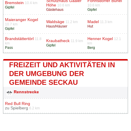
Schutzhaus Gaaler
Fohnsdorfer Bühel
Bremstein
10.4 km
Höhe
10.6 km
10.6 km
Gipfel
Gästehaus
Gipfel
Maieranger Kogel
Waldsäge
Madel
11.2 km
11.3 km
10.7 km
Haus/Häuser
Hut
Gipfel
Brandstättertörl
Henner Kogel
11.8
12.1
Kraubatheck
11.9 km
km
km
Gipfel
Pass
Berg
FREIZEIT UND AKTIVITÄTEN IN
DER UMGEBUNG DER
GEMEINDE SECKAU
Rennstrecke
Red Bull Ring
zu
Spielberg
6.2 km