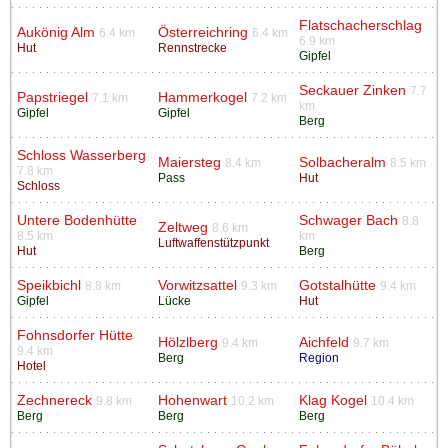
Flatschacherschlag
Aukönig Alm
Österreichring
6.4 km
6.4 km
6.9 km
Hut
Rennstrecke
Gipfel
Seckauer Zinken
7.7
Papstriegel
Hammerkogel
7.1 km
7.2 km
km
Gipfel
Gipfel
Berg
Schloss Wasserberg
Maiersteg
Solbacheralm
8.4 km
8.5 km
7.8 km
Pass
Hut
Schloss
Untere Bodenhütte
Schwager Bach
8.8
Zeltweg
8.6 km
8.5 km
km
Luftwaffenstützpunkt
Hut
Berg
Speikbichl
Vorwitzsattel
Gotstalhütte
8.8 km
9.3 km
9.4 km
Gipfel
Lücke
Hut
Fohnsdorfer Hütte
Hölzlberg
Aichfeld
9.4 km
9.7 km
9.4 km
Berg
Region
Hotel
Zechnereck
Hohenwart
Klag Kogel
9.8 km
10.2 km
10.4 km
Berg
Berg
Berg