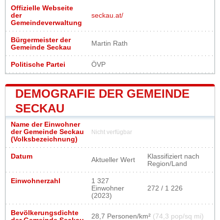
Offizielle Webseite
der
seckau.at/
Gemeindeverwaltung
Bürgermeister der
Martin Rath
Gemeinde Seckau
Politische Partei
ÖVP
DEMOGRAFIE DER GEMEINDE
SECKAU
Name der Einwohner
der Gemeinde Seckau
Nicht verfügbar
(Volksbezeichnung)
Datum
Klassifiziert nach
Aktueller Wert
Region/Land
Einwohnerzahl
1 327
Einwohner
272 / 1 226
(2023)
Bevölkerungsdichte
28,7 Personen/km²
(74,3 pop/sq mi)