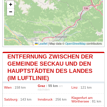
+
−
Leaflet
|
Map data ©
OpenStreetMap
contributors
ENTFERNUNG ZWISCHEN DER
GEMEINDE SECKAU UND DEN
HAUPTSTÄDTEN DES LANDES
(IM LUFTLINIE)
Graz
: 55 km
am
Wien
: 158 km
Linz
: 121 km
nächsten
Klagenfurt am
Salzburg
: 143 km
Innsbruck
: 256 km
Wörthersee
: 81 km