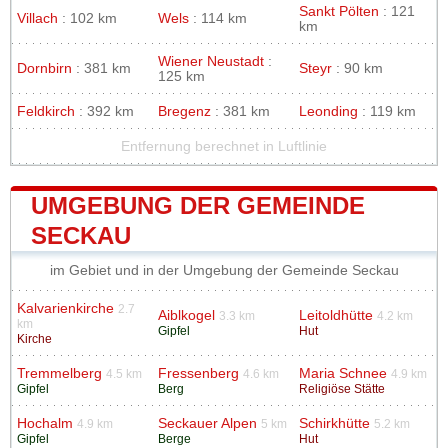
Sankt Pölten
: 121
Villach
: 102 km
Wels
: 114 km
km
Wiener Neustadt
:
Dornbirn
: 381 km
Steyr
: 90 km
125 km
Feldkirch
: 392 km
Bregenz
: 381 km
Leonding
: 119 km
Entfernung berechnet in Luftlinie
UMGEBUNG DER GEMEINDE
SECKAU
im Gebiet und in der Umgebung der Gemeinde Seckau
Kalvarienkirche
2.7
Aiblkogel
Leitoldhütte
3.3 km
4.2 km
km
Gipfel
Hut
Kirche
Tremmelberg
Fressenberg
Maria Schnee
4.5 km
4.6 km
4.9 km
Gipfel
Berg
Religiöse Stätte
Hochalm
Seckauer Alpen
Schirkhütte
4.9 km
5 km
5.2 km
Gipfel
Berge
Hut