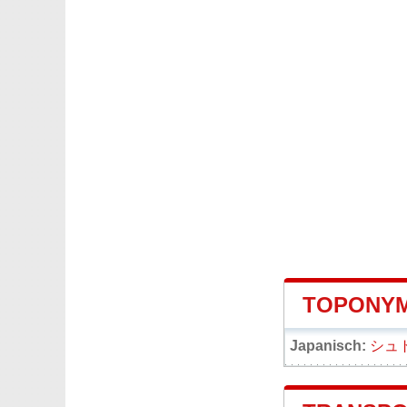
TOPONYM
Japanisch:
シュ