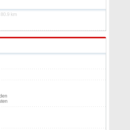
t
80.9 km
rden
sten