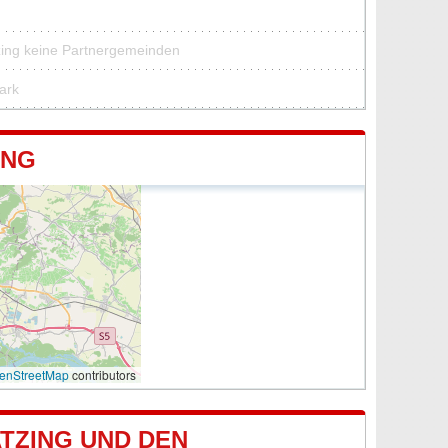
tzing keine Partnergemeinden
park
ING
enStreetMap
contributors
TZING UND DEN