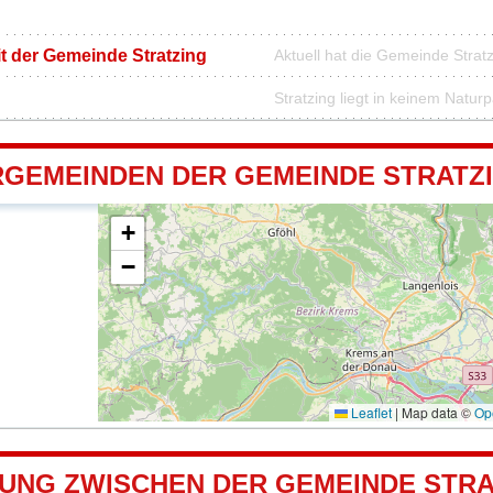
it der Gemeinde Stratzing
Aktuell hat die Gemeinde Stra
Stratzing liegt in keinem Natur
GEMEINDEN DER GEMEINDE STRATZ
+
−
Leaflet
|
Map data ©
Op
UNG ZWISCHEN DER GEMEINDE STRA