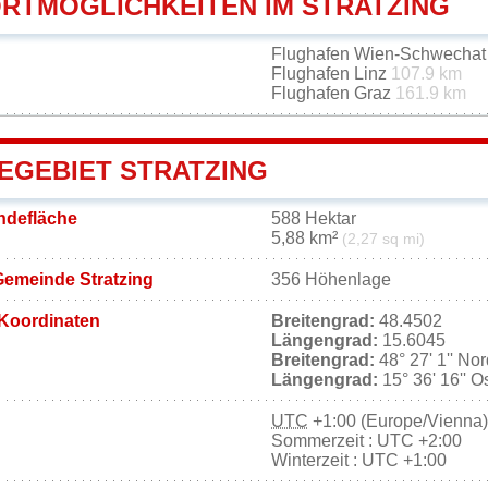
RTMÖGLICHKEITEN IM STRATZING
Flughafen Wien-Schwecha
Flughafen Linz
107.9 km
Flughafen Graz
161.9 km
EGEBIET STRATZING
ndefläche
588 Hektar
5,88 km²
(2,27 sq mi)
Gemeinde Stratzing
356 Höhenlage
Koordinaten
Breitengrad:
48.4502
Längengrad:
15.6045
Breitengrad:
48° 27' 1'' No
Längengrad:
15° 36' 16'' O
UTC
+1:00 (Europe/Vienna)
Sommerzeit : UTC +2:00
Winterzeit : UTC +1:00