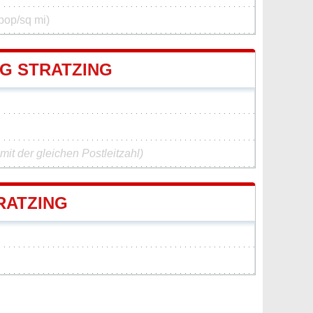
pop/sq mi)
G STRATZING
it der gleichen Postleitzahl)
RATZING