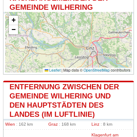
GEMEINDE WILHERING
+
−
Leaflet
|
Map data ©
OpenStreetMap
contributors
ENTFERNUNG ZWISCHEN DER
GEMEINDE WILHERING UND
DEN HAUPTSTÄDTEN DES
LANDES (IM LUFTLINIE)
Wien
: 162 km
Graz
: 168 km
Linz
: 8 km
Klagenfurt am