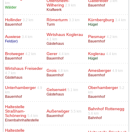
Ottensheim-
Gattereder
3 km
km
Wilhering
2.9 km
Bauernhof
Wälder
Kraftwerk
Hollinder
Römerturm
Kürnbergburg
3.2 km
3.3 km
3.4 km
Bauernhof
Turm
Hügel
Wirtshaus Koglerau
Auwiese
Piesmayr
3.4 km
4.2 km
4.1 km
Feld(er)
Bauernhof
Gästehaus
Brotweger
Gerer
Koglerau
4.2 km
4.4 km
4.4 km
Bauernhof
Bauernhof
Hügel
Wirtshaus Freiseder
Grois
Amesberger
4.8 km
4.9 km
4.7 km
Bauernhof
Bauernhof
Gästehaus
Unterhamberger
Oberhamberger
4.9
5.2
Gelsenwirt
5.1 km
km
km
Gästehaus
Bauernhof
Bauernhof
Haltestelle
Bahnhof Rottenegg
Straßham-
Außerwöger
5.5 km
5.6 km
Schönering
5.4 km
Bauernhof
Bahnhof
Eisenbahnhaltestelle
Haltestelle