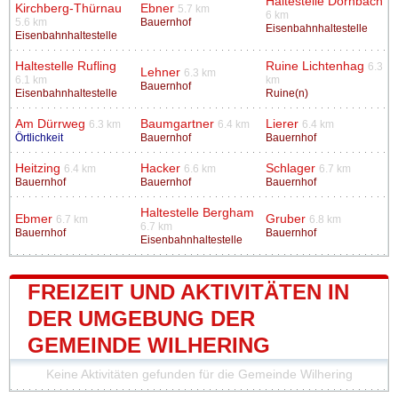
Haltestelle Dörnbach
Kirchberg-Thürnau
Ebner
5.7 km
6 km
5.6 km
Bauernhof
Eisenbahnhaltestelle
Eisenbahnhaltestelle
Haltestelle Rufling
Ruine Lichtenhag
6.3
Lehner
6.3 km
6.1 km
km
Bauernhof
Eisenbahnhaltestelle
Ruine(n)
Am Dürrweg
Baumgartner
Lierer
6.3 km
6.4 km
6.4 km
Örtlichkeit
Bauernhof
Bauernhof
Heitzing
Hacker
Schlager
6.4 km
6.6 km
6.7 km
Bauernhof
Bauernhof
Bauernhof
Haltestelle Bergham
Ebmer
Gruber
6.7 km
6.8 km
6.7 km
Bauernhof
Bauernhof
Eisenbahnhaltestelle
FREIZEIT UND AKTIVITÄTEN IN
DER UMGEBUNG DER
GEMEINDE WILHERING
Keine Aktivitäten gefunden für die Gemeinde Wilhering