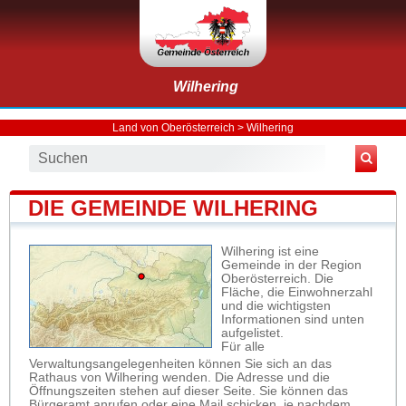
Wilhering
Land von Oberösterreich
>
Wilhering
DIE GEMEINDE WILHERING
Wilhering ist eine
Gemeinde in der Region
Oberösterreich. Die
Fläche, die Einwohnerzahl
und die wichtigsten
Informationen sind unten
aufgelistet.
Für alle
Verwaltungsangelegenheiten können Sie sich an das
Rathaus von Wilhering wenden. Die Adresse und die
Öffnungszeiten stehen auf dieser Seite. Sie können das
Bürgeramt anrufen oder eine Mail schicken, je nachdem,