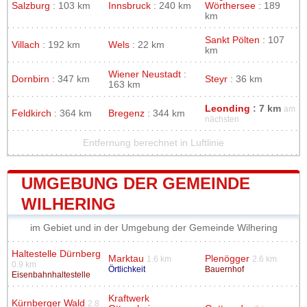
Salzburg
: 103 km
Innsbruck
: 240 km
Wörthersee
: 189
km
Sankt Pölten
: 107
Villach
: 192 km
Wels
: 22 km
km
Wiener Neustadt
:
Dornbirn
: 347 km
Steyr
: 36 km
163 km
Leonding
: 7 km
am
Feldkirch
: 364 km
Bregenz
: 344 km
nächsten
Entfernung berechnet in Luftlinie
UMGEBUNG DER GEMEINDE
WILHERING
im Gebiet und in der Umgebung der Gemeinde Wilhering
Haltestelle Dürnberg
Marktau
Plenögger
1.6 km
2.6 km
0.9 km
Örtlichkeit
Bauernhof
Eisenbahnhaltestelle
Kraftwerk
Kürnberger Wald
2.8