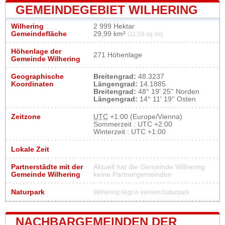
GEMEINDEGEBIET WILHERING
Wilhering
2 999 Hektar
Gemeindefläche
29,99 km²
(11,58 sq mi)
Höhenlage der
271 Höhenlage
Gemeinde Wilhering
Geographische
Breitengrad:
48.3237
Koordinaten
Längengrad:
14.1885
Breitengrad:
48° 19' 25'' Norden
Längengrad:
14° 11' 19'' Osten
Zeitzone
UTC
+1:00 (Europe/Vienna)
Sommerzeit : UTC +2:00
Winterzeit : UTC +1:00
Lokale Zeit
Partnerstädte mit der
Aktuell hat die Gemeinde Wilhering
Gemeinde Wilhering
keine Partnergemeinden
Naturpark
Wilhering liegt in keinem Naturpark
NACHBARGEMEINDEN DER