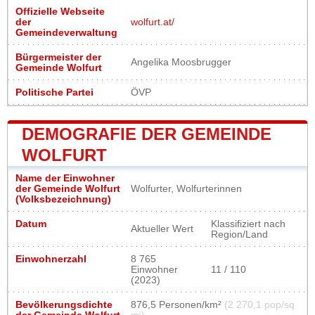
Offizielle Webseite
der
wolfurt.at/
Gemeindeverwaltung
Bürgermeister der
Angelika Moosbrugger
Gemeinde Wolfurt
Politische Partei
ÖVP
DEMOGRAFIE DER GEMEINDE
WOLFURT
Name der Einwohner
der Gemeinde Wolfurt
Wolfurter, Wolfurterinnen
(Volksbezeichnung)
Datum
Klassifiziert nach
Aktueller Wert
Region/Land
Einwohnerzahl
8 765
Einwohner
11 / 110
(2023)
Bevölkerungsdichte
876,5 Personen/km²
(2 270,1 pop/sq