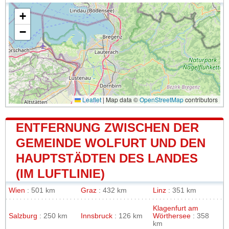
+
−
Leaflet
|
Map data ©
OpenStreetMap
contributors
ENTFERNUNG ZWISCHEN DER
GEMEINDE WOLFURT UND DEN
HAUPTSTÄDTEN DES LANDES
(IM LUFTLINIE)
Wien
: 501 km
Graz
: 432 km
Linz
: 351 km
Klagenfurt am
Salzburg
: 250 km
Innsbruck
: 126 km
Wörthersee
: 358
km