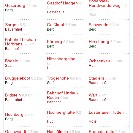
Bodensee-
Gasthof Haggen
4.7
Geserberg
Rundwanderweg
4.6 km
4.9
km
Berg
km
Gästehaus
Pfad
Sorgen
Geißkopf
Schwende
5.5 km
6.5 km
6.7 km
Bauernhof
Berg
Berg
Bahnhof Lochau-
Fürberg
Hirschberg
6.8 km
6.8 km
Hörbranz
6.7 km
Berg
Berg
Bahnhof
Hirschbergalpe
8.2
Bödele
Ochsenkau
7.2 km
8.2 km
km
Spa
Hut
Hut
Brüggelekopf
Trögerhöhe
Stadlers
8.2 km
8.6 km
8.8 km
Berg
Gipfel
Bauernhof
Bahnhof Lindau-
Bildstein
Wart
8.8 km
9 km
Reutin
9 km
Bauernhof
Bauernhof
Bahnhof
Hochberghütte
Lustenauer Hütte
9.2
9.5
Hochberg
9.2 km
km
km
Berg
Hut
Hotel
Gschwendt
Hochälpele
Bromatsreute
9.5 km
9.5 km
9.5 km