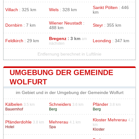
Sankt Pölten
: 446
Villach
: 325 km
Wels
: 328 km
km
Wiener Neustadt
:
Dornbirn
: 7 km
Steyr
: 355 km
488 km
Bregenz
: 3 km
am
Feldkirch
: 29 km
Leonding
: 347 km
nächsten
Entfernung berechnet in Luftlinie
UMGEBUNG DER GEMEINDE
WOLFURT
im Gebiet und in der Umgebung der Gemeinde Wolfurt
Kälbelen
Schneiders
Pfänder
3.5 km
3.6 km
3.8 km
Bauernhof
Berg
Berg
Kloster Mehrerau
4.2
Pfänderdohle
Mehrerau
3.8 km
4.1 km
km
Hotel
Spa
Kloster