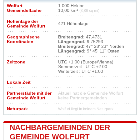
Wolfurt
1 000 Hektar
Gemeindefläche
10,00 km²
(3,86 sq mi)
Höhenlage der
421 Höhenlage
Gemeinde Wolfurt
Geographische
Breitengrad:
47.4731
Koordinaten
Längengrad:
9.75293
Breitengrad:
47° 28' 23'' Norden
Längengrad:
9° 45' 11'' Osten
Zeitzone
UTC
+1:00 (Europe/Vienna)
Sommerzeit : UTC +2:00
Winterzeit : UTC +1:00
Lokale Zeit
Partnerstädte mit der
Aktuell hat die Gemeinde Wolfurt
Gemeinde Wolfurt
keine Partnergemeinden
Naturpark
Wolfurt liegt in keinem Naturpark
NACHBARGEMEINDEN DER
GEMEINDE WOLFURT