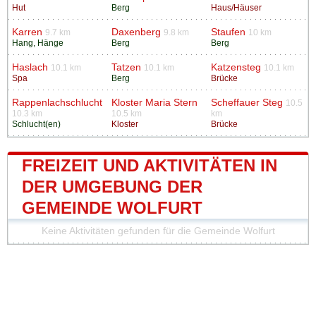
Hut
Berg
Haus/Häuser
Karren
Daxenberg
Staufen
9.7 km
9.8 km
10 km
Hang, Hänge
Berg
Berg
Haslach
Tatzen
Katzensteg
10.1 km
10.1 km
10.1 km
Spa
Berg
Brücke
Rappenlachschlucht
Kloster Maria Stern
Scheffauer Steg
10.5
10.3 km
10.5 km
km
Schlucht(en)
Kloster
Brücke
FREIZEIT UND AKTIVITÄTEN IN
DER UMGEBUNG DER
GEMEINDE WOLFURT
Keine Aktivitäten gefunden für die Gemeinde Wolfurt