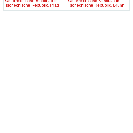
Österreichische Botschaft in
Österreichische Konsulat in
Tschechische Republik, Prag
Tschechische Republik, Brünn