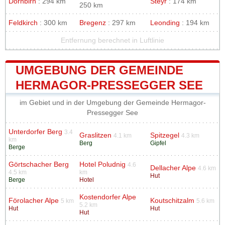
Dornbirn
: 294 km
Steyr
: 174 km
250 km
Feldkirch
: 300 km
Bregenz
: 297 km
Leonding
: 194 km
Entfernung berechnet in Luftlinie
UMGEBUNG DER GEMEINDE
HERMAGOR-PRESSEGGER SEE
im Gebiet und in der Umgebung der Gemeinde Hermagor-
Pressegger See
Unterdorfer Berg
3.4
Graslitzen
Spitzegel
4.1 km
4.3 km
km
Berg
Gipfel
Berge
Görtschacher Berg
Hotel Poludnig
4.6
Dellacher Alpe
4.6 km
4.5 km
km
Hut
Berge
Hotel
Kostendorfer Alpe
Förolacher Alpe
Koutschitzalm
5 km
5.6 km
5.2 km
Hut
Hut
Hut