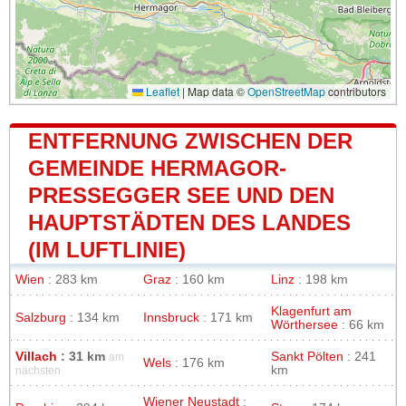
Leaflet
|
Map data ©
OpenStreetMap
contributors
ENTFERNUNG ZWISCHEN DER
GEMEINDE HERMAGOR-
PRESSEGGER SEE UND DEN
HAUPTSTÄDTEN DES LANDES
(IM LUFTLINIE)
Wien
: 283 km
Graz
: 160 km
Linz
: 198 km
Klagenfurt am
Salzburg
: 134 km
Innsbruck
: 171 km
Wörthersee
: 66 km
Villach
: 31 km
Sankt Pölten
: 241
am
Wels
: 176 km
km
nächsten
Wiener Neustadt
: