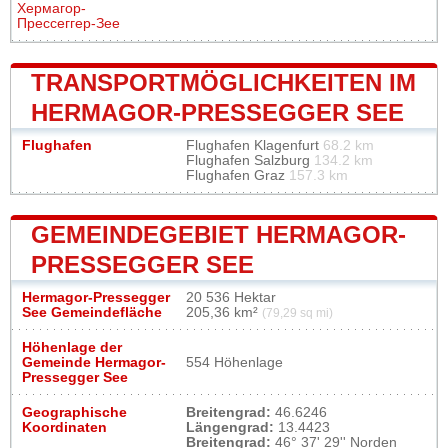
Хермагор-
Прессеггер-Зее
TRANSPORTMÖGLICHKEITEN IM
HERMAGOR-PRESSEGGER SEE
Flughafen
Flughafen Klagenfurt
68.2 km
Flughafen Salzburg
134.2 km
Flughafen Graz
157.3 km
GEMEINDEGEBIET HERMAGOR-
PRESSEGGER SEE
Hermagor-Pressegger
20 536 Hektar
See Gemeindefläche
205,36 km²
(79,29 sq mi)
Höhenlage der
Gemeinde Hermagor-
554 Höhenlage
Pressegger See
Geographische
Breitengrad:
46.6246
Koordinaten
Längengrad:
13.4423
Breitengrad:
46° 37' 29'' Norden