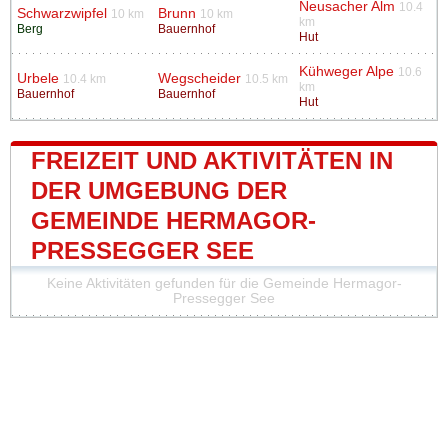
Neusacher Alm
10.4
Schwarzwipfel
Brunn
10 km
10 km
km
Berg
Bauernhof
Hut
Kühweger Alpe
10.6
Urbele
Wegscheider
10.4 km
10.5 km
km
Bauernhof
Bauernhof
Hut
FREIZEIT UND AKTIVITÄTEN IN
DER UMGEBUNG DER
GEMEINDE HERMAGOR-
PRESSEGGER SEE
Keine Aktivitäten gefunden für die Gemeinde Hermagor-
Pressegger See