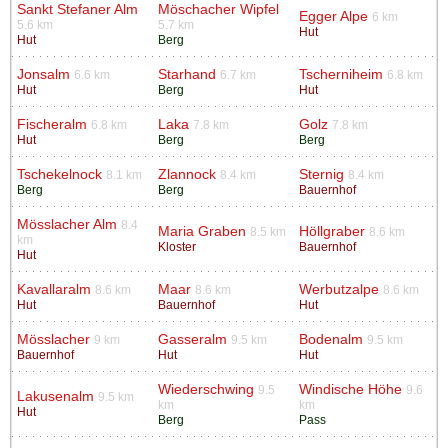
Sankt Stefaner Alm
Möschacher Wipfel
Egger Alpe
6 km
5.6 km
5.7 km
Hut
Hut
Berg
Jonsalm
Starhand
Tscherniheim
6.6 km
6.7 km
6.8 km
Hut
Berg
Hut
Fischeralm
Laka
Golz
6.8 km
7.8 km
7.8 km
Hut
Berg
Berg
Tschekelnock
Zlannock
Sternig
8.1 km
8.4 km
8.4 km
Berg
Berg
Bauernhof
Mösslacher Alm
8.4
Maria Graben
Höllgraber
8.5 km
8.6 km
km
Kloster
Bauernhof
Hut
Kavallaralm
Maar
Werbutzalpe
8.6 km
8.6 km
8.6 km
Hut
Bauernhof
Hut
Mösslacher
Gasseralm
Bodenalm
9 km
9.5 km
9.5 km
Bauernhof
Hut
Hut
Wiederschwing
Windische Höhe
9.5
9.6
Lakusenalm
9.5 km
km
km
Hut
Berg
Pass