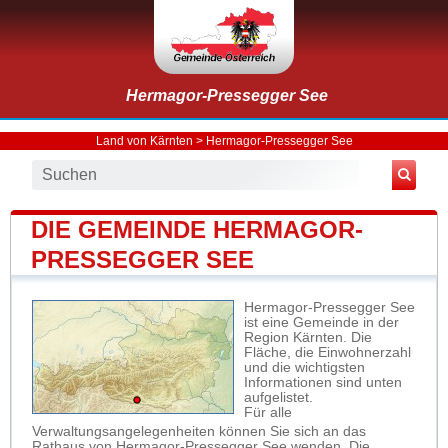
Hermagor-Pressegger See
Land von Kärnten
>
Hermagor-Pressegger See
DIE GEMEINDE HERMAGOR-
PRESSEGGER SEE
Hermagor-Pressegger See
ist eine Gemeinde in der
Region Kärnten. Die
Fläche, die Einwohnerzahl
und die wichtigsten
Informationen sind unten
aufgelistet.
Für alle
Verwaltungsangelegenheiten können Sie sich an das
Rathaus von Hermagor-Pressegger See wenden. Die