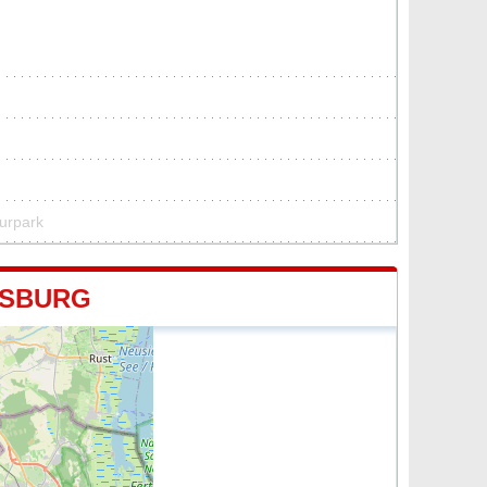
turpark
RSBURG