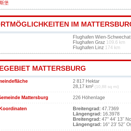
斯堡
RTMÖGLICHKEITEN IM MATTERSBUR
Flughafen Wien-Schwecha
Flughafen Graz
109.6 km
Flughafen Linz
174 km
EGEBIET MATTERSBURG
meindefläche
2 817 Hektar
28,17 km²
(10,88 sq mi)
Gemeinde Mattersburg
226 Höhenlage
Koordinaten
Breitengrad:
47.7369
Längengrad:
16.3978
Breitengrad:
47° 44' 13'' N
Längengrad:
16° 23' 52'' O