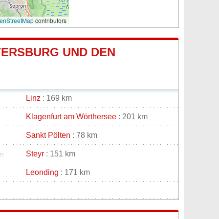
enStreetMap
contributors
TERSBURG UND DEN
Linz
: 169 km
Klagenfurt am Wörthersee
: 201 km
Sankt Pölten
: 78 km
Steyr
: 151 km
en
Leonding
: 171 km