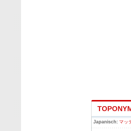
TOPONYM
Japanisch:
マッ