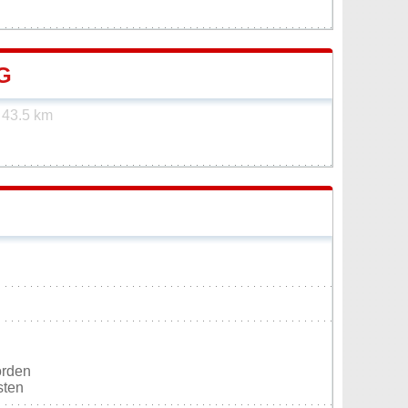
G
t
43.5 km
orden
sten