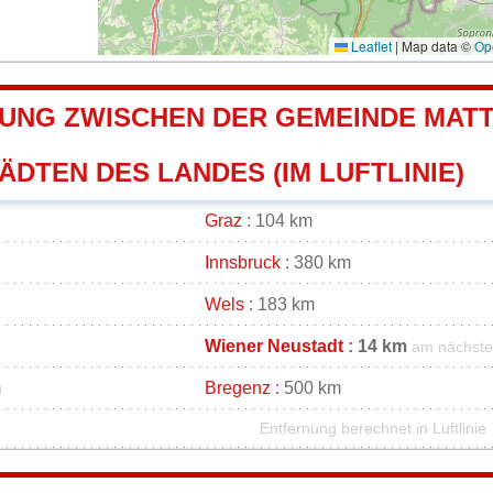
Leaflet
|
Map data ©
Op
UNG ZWISCHEN DER GEMEINDE MAT
DTEN DES LANDES (IM LUFTLINIE)
Graz
: 104 km
Innsbruck
: 380 km
Wels
: 183 km
Wiener Neustadt
: 14 km
am nächst
m
Bregenz
: 500 km
Entfernung berechnet in Luftlinie