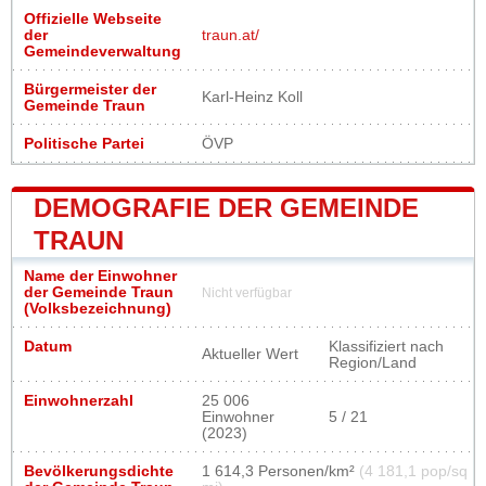
Offizielle Webseite
der
traun.at/
Gemeindeverwaltung
Bürgermeister der
Karl-Heinz Koll
Gemeinde Traun
Politische Partei
ÖVP
DEMOGRAFIE DER GEMEINDE
TRAUN
Name der Einwohner
der Gemeinde Traun
Nicht verfügbar
(Volksbezeichnung)
Datum
Klassifiziert nach
Aktueller Wert
Region/Land
Einwohnerzahl
25 006
Einwohner
5 / 21
(2023)
Bevölkerungsdichte
1 614,3 Personen/km²
(4 181,1 pop/sq