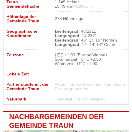
Traun
1 549 Hektar
Gemeindefläche
15,49 km²
(5,98 sq mi)
Höhenlage der
273 Höhenlage
Gemeinde Traun
Geographische
Breitengrad:
48.2211
Koordinaten
Längengrad:
14.2371
Breitengrad:
48° 13' 16'' Norden
Längengrad:
14° 14' 14'' Osten
Zeitzone
UTC
+1:00 (Europe/Vienna)
Sommerzeit : UTC +2:00
Winterzeit : UTC +1:00
Lokale Zeit
Partnerstädte mit der
Aktuell hat die Gemeinde Traun keine
Gemeinde Traun
Partnergemeinden
Naturpark
Traun liegt in keinem Naturpark
NACHBARGEMEINDEN DER
GEMEINDE TRAUN