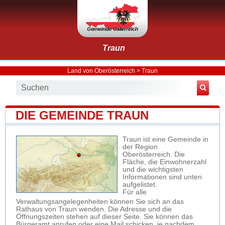
Traun
Land von Oberösterreich
>
Traun
DIE GEMEINDE TRAUN
Traun ist eine Gemeinde in
der Region
Oberösterreich. Die
Fläche, die Einwohnerzahl
und die wichtigsten
Informationen sind unten
aufgelistet.
Für alle
Verwaltungsangelegenheiten können Sie sich an das
Rathaus von Traun wenden. Die Adresse und die
Öffnungszeiten stehen auf dieser Seite. Sie können das
Bürgeramt anrufen oder eine Mail schicken, je nachdem,