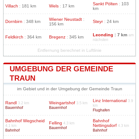
Sankt Pölten
: 103
Villach
: 181 km
Wels
: 17 km
km
Wiener Neustadt
:
Dornbirn
: 348 km
Steyr
: 24 km
156 km
Leonding
: 7 km
am
Feldkirch
: 364 km
Bregenz
: 345 km
nächsten
Entfernung berechnet in Luftlinie
UMGEBUNG DER GEMEINDE
TRAUN
im Gebiet und in der Umgebung der Gemeinde Traun
Linz International
3.9
Randl
Weingartshof
3.2 km
3.5 km
km
Bauernhof
Bauernhof
Flughafen
Bahnhof Wegscheid
Bahnhof
Felling
4.3 km
Nettingsdorf
4.1 km
4.3 km
Bauernhof
Bahnhof
Bahnhof