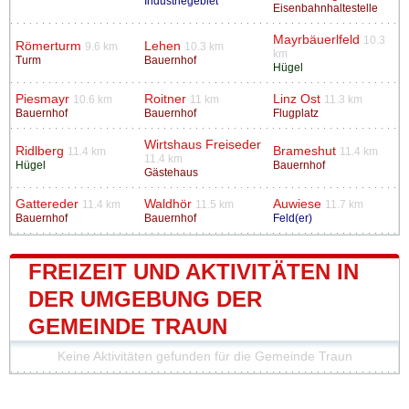
Industriegebiet
Eisenbahnhaltestelle
Mayrbäuerlfeld
10.3
Römerturm
Lehen
9.6 km
10.3 km
km
Turm
Bauernhof
Hügel
Piesmayr
Roitner
Linz Ost
10.6 km
11 km
11.3 km
Bauernhof
Bauernhof
Flugplatz
Wirtshaus Freiseder
Ridlberg
Brameshut
11.4 km
11.4 km
11.4 km
Hügel
Bauernhof
Gästehaus
Gattereder
Waldhör
Auwiese
11.4 km
11.5 km
11.7 km
Bauernhof
Bauernhof
Feld(er)
FREIZEIT UND AKTIVITÄTEN IN
DER UMGEBUNG DER
GEMEINDE TRAUN
Keine Aktivitäten gefunden für die Gemeinde Traun