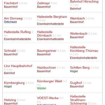
Bahnhof Hörsching
Fischdorf
Zeilmayr
4.9 km
5 km
5.1 km
Bauernhof
Bauernhof
Bahnhof
Haltestelle Bergham
Am Dürrweg
Wambach
5.8 km
5.9 km
5.9 km
Örtlichkeit
Bauernhof
Eisenbahnhaltestelle
Haltestelle Rufling
Haltestelle
6
Weilenbach
6.2 km
Dörnbach
km
6.1 km
Bauernhof
Eisenbahnhaltestelle
Eisenbahnhaltestelle
Haltestelle
Schnabl
Baumgartner
Kirchberg-Thürnau
6.3 km
6.5 km
Bauernhof
Bauernhof
8.1 km
Eisenbahnhaltestelle
Linz Hauptbahnhof
Hainbuchner
Schillen Berg
8.4 km
8.5 km
8.3 km
Bauernhof
Hügel
Bahnhof
Kürnberger Wald
9.2
Kürnbergburg
Guglhof
8.9 km
9.4 km
km
Hügel
Bauernhof
Wälder
Haltestelle
VOEST-Werke
9.5
Heitzing
Straßham-
9.4 km
km
Schönering
Bauernhof
9.5 km